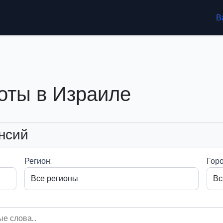
В
оты в Израиле
нсий
Регион:
Горо