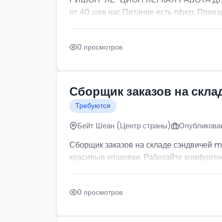
от 40 шек час Питание есть nbsp; Проезд
0 просмотров
Сборщик заказов на скла
Требуются
Бейт Шеан (Центр страны)
Опубликован
Сборщик заказов на складе сэндвичей m
красивые упаковки. Работайте комфортно: 
0 просмотров