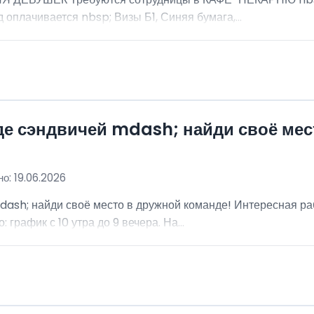
 оплачивается nbsp; Визы Б1, Синяя бумага,...
де сэндвичей mdash; найди своё мес
о: 19.06.2026
dash; найди своё место в дружной команде! Интересная ра
график с 10 утра до 9 вечера. На...