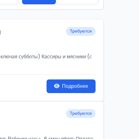
и
Требуются
ключая субботы) Кассиры и мясники (с
Подробнее
Требуются
бочие часы:,, 6 смен nbsp; Оплата: