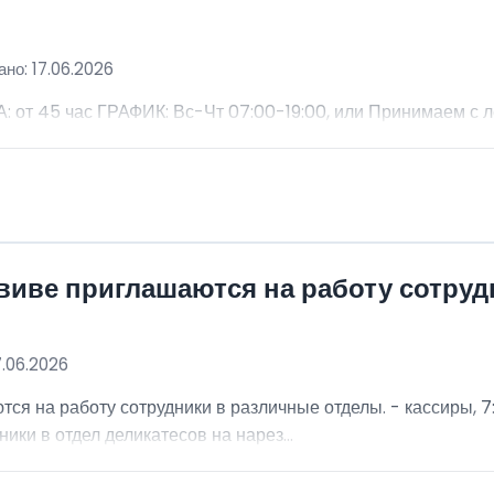
но: 17.06.2026
 45 час ГРАФИК: Вс-Чт 07:00-19:00, или Принимаем с 
виве приглашаются на работу сотру
7.06.2026
я на работу сотрудники в различные отделы. - кассиры, 7:
ники в отдел деликатесов на нарез...