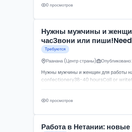
0 просмотров
Нужны мужчины и женщин
часЗвони или пиши!Need p
Требуются
Раанана (Центр страны)
Опубликовано:
Нужны мужчины и женщин для работы на
confectionery38-40 hoursCall or write
0 просмотров
Работа в Нетании: новые 