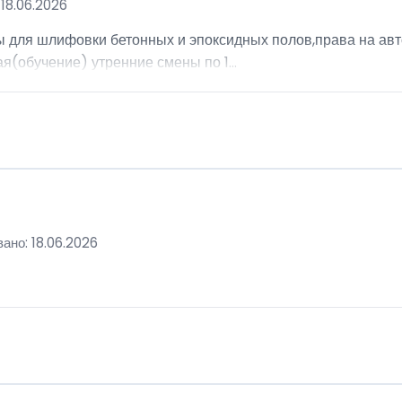
18.06.2026
ы для шлифовки бетонных и эпоксидных полов,права на авт
я(обучение) утренние смены по 1...
ано: 18.06.2026