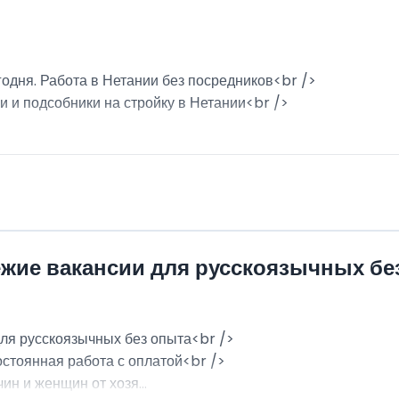
годня. Работа в Нетании без посредников<br />
и и подсобники на стройку в Нетании<br />
ежие вакансии для русскоязычных бе
для русскоязычных без опыта<br />
остоянная работа с оплатой<br />
н и женщин от хозя...