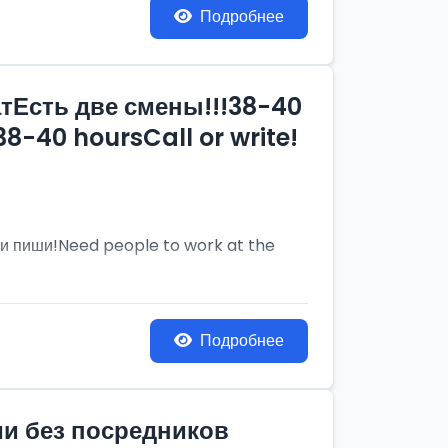
Подробнее
тЕсть две смены!!!38-40
8-40 hoursCall or write!
и пиши!Need people to work at the
Подробнее
ии без посредников