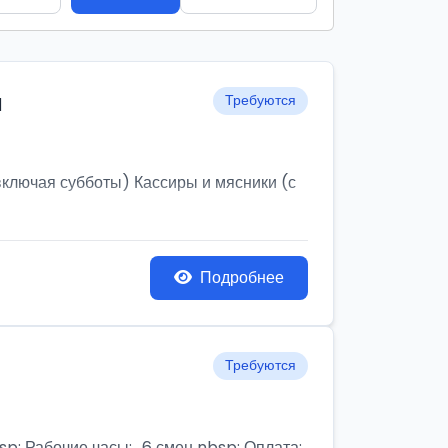
и
Требуются
ключая субботы) Кассиры и мясники (с
Подробнее
Требуются
бочие часы:,, 6 смен nbsp; Оплата: