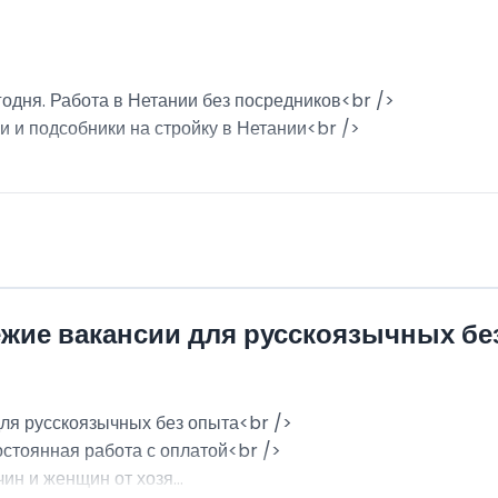
годня. Работа в Нетании без посредников<br />
и и подсобники на стройку в Нетании<br />
ежие вакансии для русскоязычных бе
для русскоязычных без опыта<br />
остоянная работа с оплатой<br />
н и женщин от хозя...