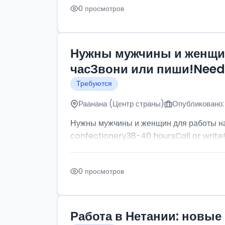
0 просмотров
Нужны мужчины и женщин
часЗвони или пиши!Need p
Требуются
Раанана (Центр страны)
Опубликовано:
Нужны мужчины и женщин для работы на
confectionery38-40 hoursCall or write
0 просмотров
Работа в Нетании: новые 