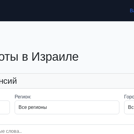
В
оты в Израиле
нсий
Регион:
Горо