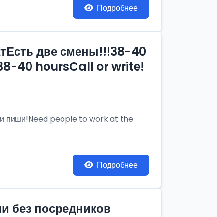
Подробнее
тЕсть две смены!!!38-40
8-40 hoursCall or write!
и пиши!Need people to work at the
Подробнее
ии без посредников