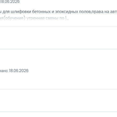
18.06.2026
ы для шлифовки бетонных и эпоксидных полов,права на авт
я(обучение) утренние смены по 1...
ано: 18.06.2026