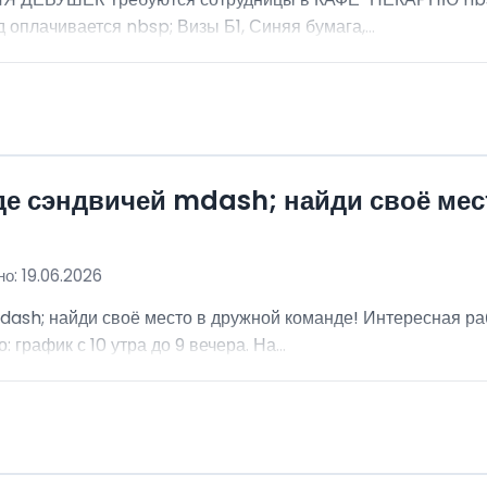
 оплачивается nbsp; Визы Б1, Синяя бумага,...
де сэндвичей mdash; найди своё мес
о: 19.06.2026
dash; найди своё место в дружной команде! Интересная ра
график с 10 утра до 9 вечера. На...