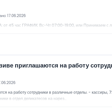
но: 17.06.2026
 45 час ГРАФИК: Вс-Чт 07:00-19:00, или Принимаем с 
виве приглашаются на работу сотру
7.06.2026
я на работу сотрудники в различные отделы. - кассиры, 7:
ники в отдел деликатесов на нарез...