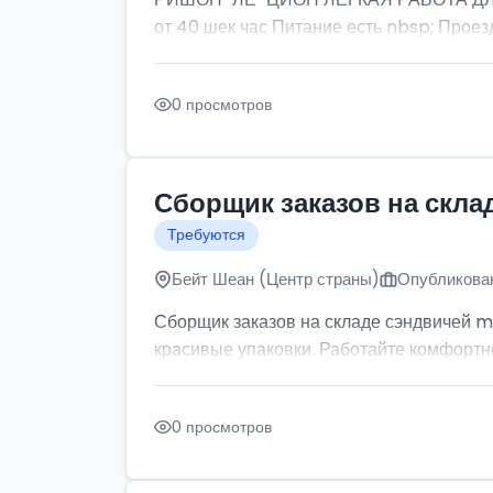
от 40 шек час Питание есть nbsp; Проезд
0 просмотров
Сборщик заказов на скла
Требуются
Бейт Шеан (Центр страны)
Опубликован
Сборщик заказов на складе сэндвичей m
красивые упаковки. Работайте комфортно: 
0 просмотров