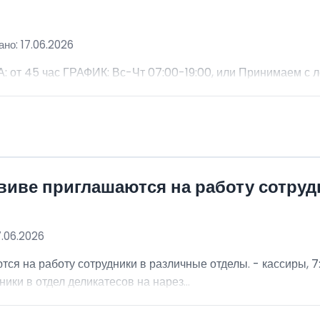
но: 17.06.2026
 45 час ГРАФИК: Вс-Чт 07:00-19:00, или Принимаем с 
виве приглашаются на работу сотру
7.06.2026
я на работу сотрудники в различные отделы. - кассиры, 7:
ники в отдел деликатесов на нарез...