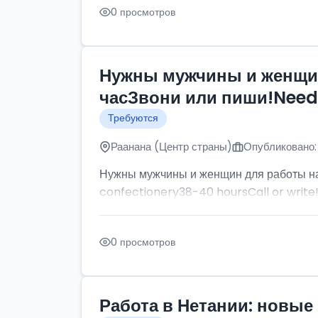
0 просмотров
Нужны мужчины и женщин
часЗвони или пиши!Need p
Требуются
Раанана (Центр страны)
Опубликовано:
Нужны мужчины и женщин для работы на
confectionery38-40 hoursCall or write
0 просмотров
Работа в Нетании: новые 