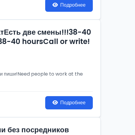
Подробнее
тЕсть две смены!!!38-40
8-40 hoursCall or write!
и пиши!Need people to work at the
Подробнее
ии без посредников