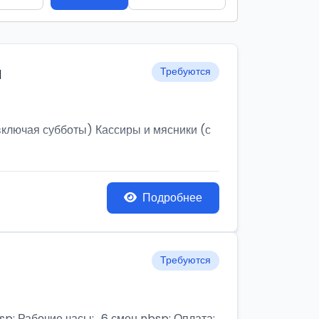
и
Требуются
ключая субботы) Кассиры и мясники (с
Подробнее
Требуются
бочие часы:,, 6 смен nbsp; Оплата: