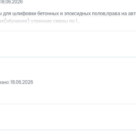
18.06.2026
ы для шлифовки бетонных и эпоксидных полов,права на авт
я(обучение) утренние смены по 1...
ано: 18.06.2026