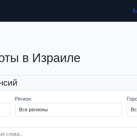
В
оты в Израиле
нсий
Регион:
Горо