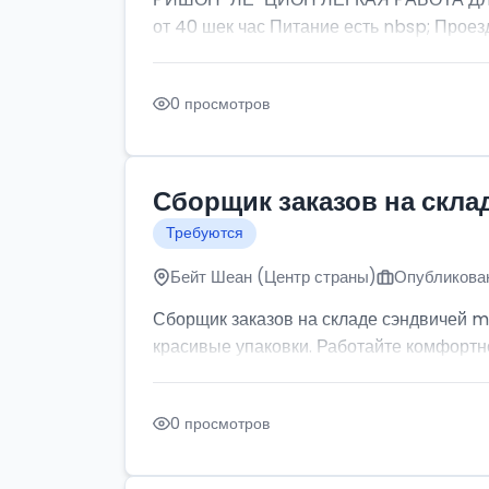
от 40 шек час Питание есть nbsp; Проезд
0 просмотров
Сборщик заказов на скла
Требуются
Бейт Шеан (Центр страны)
Опубликован
Сборщик заказов на складе сэндвичей m
красивые упаковки. Работайте комфортно: 
0 просмотров