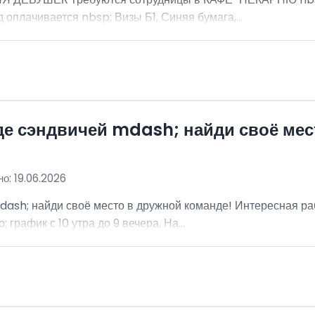
 оплачивается nbsp; Визы Б1, Синяя бумага,...
де сэндвичей mdash; найди своё мес
о: 19.06.2026
dash; найди своё место в дружной команде! Интересная ра
график с 10 утра до 9 вечера. На...