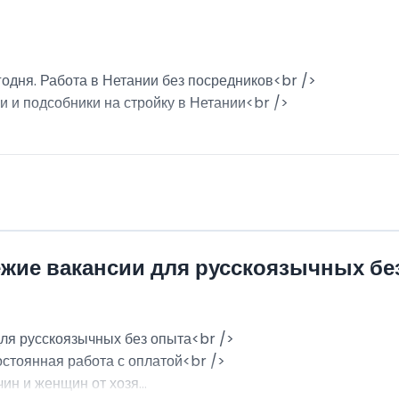
годня. Работа в Нетании без посредников<br />
и и подсобники на стройку в Нетании<br />
ежие вакансии для русскоязычных бе
для русскоязычных без опыта<br />
остоянная работа с оплатой<br />
н и женщин от хозя...