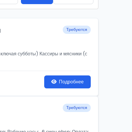
и
Требуются
ключая субботы) Кассиры и мясники (с
Подробнее
Требуются
бочие часы:,, 6 смен nbsp; Оплата: