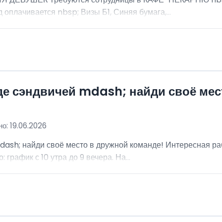
 оплачивается nbsp; Визы Б1, Синяя бумага,...
де сэндвичей mdash; найди своё мес
о: 19.06.2026
dash; найди своё место в дружной команде! Интересная ра
график с 10 утра до 9 вечера. На...