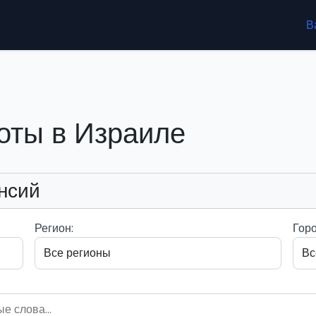
В
оты в Израиле
нсий
Регион:
Горо