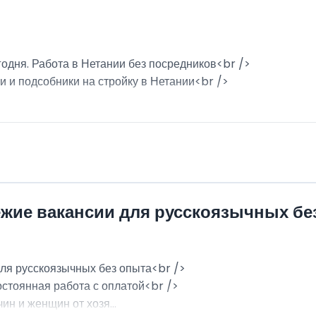
годня. Работа в Нетании без посредников<br />
и и подсобники на стройку в Нетании<br />
ежие вакансии для русскоязычных бе
для русскоязычных без опыта<br />
остоянная работа с оплатой<br />
н и женщин от хозя...