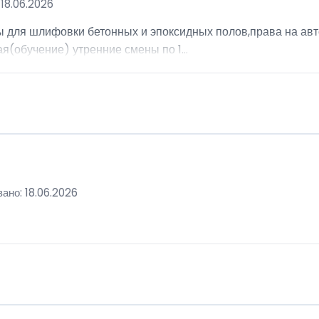
18.06.2026
ы для шлифовки бетонных и эпоксидных полов,права на авт
я(обучение) утренние смены по 1...
ано: 18.06.2026