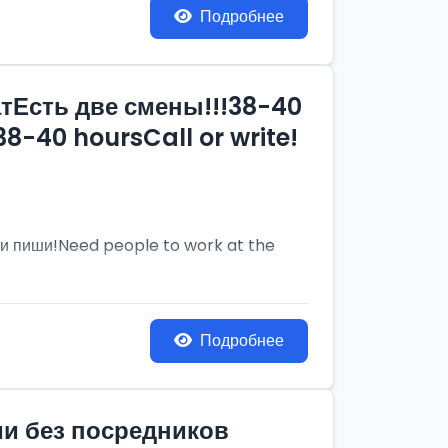
Подробнее
тЕсть две смены!!!38-40
8-40 hoursCall or write!
и пиши!Need people to work at the
Подробнее
ии без посредников