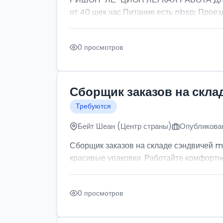
от 40 шек час Питание есть nbsp; Проезд
0 просмотров
Сборщик заказов на скла
Требуются
Бейт Шеан (Центр страны)
Опубликован
Сборщик заказов на складе сэндвичей m
красивые упаковки. Работайте комфортно: 
0 просмотров