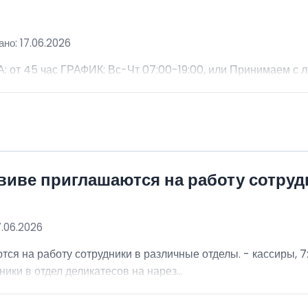
но: 17.06.2026
 45 час ГРАФИК: Вс-Чт 07:00-19:00, или Принимаем с 
виве приглашаются на работу сотру
7.06.2026
я на работу сотрудники в различные отделы. - кассиры, 7:
ники в отдел деликатесов на нарез...