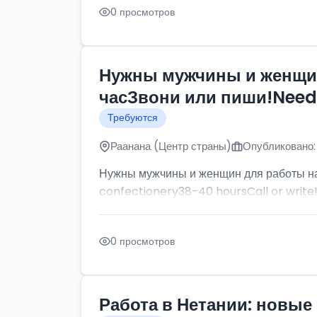
0 просмотров
Нужны мужчины и женщин
часЗвони или пиши!Need p
Требуются
Раанана (Центр страны)
Опубликовано:
Нужны мужчины и женщин для работы на
confectionery38-40 hoursCall or write
0 просмотров
Работа в Нетании: новые 