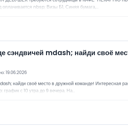
 оплачивается nbsp; Визы Б1, Синяя бумага,...
де сэндвичей mdash; найди своё мес
о: 19.06.2026
dash; найди своё место в дружной команде! Интересная ра
график с 10 утра до 9 вечера. На...