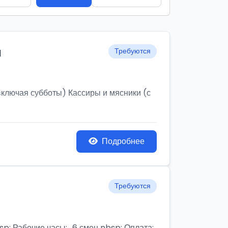
и
Требуются
ключая субботы) Кассиры и мясники (с
Подробнее
Требуются
бочие часы:,, 6 смен nbsp; Оплата: