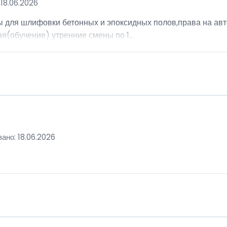
18.06.2026
ы для шлифовки бетонных и эпоксидных полов,права на авт
я(обучение) утренние смены по 1...
ано: 18.06.2026