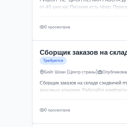
от 40 шек час Питание есть nbsp; Проезд
0 просмотров
Сборщик заказов на скла
Требуются
Бейт Шеан (Центр страны)
Опубликован
Сборщик заказов на складе сэндвичей m
красивые упаковки. Работайте комфортно: 
0 просмотров