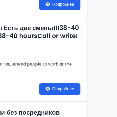
Подробнее
тЕсть две смены!!!38-40
8-40 hoursCall or write!
и пиши!Need people to work at the
Подробнее
ии без посредников