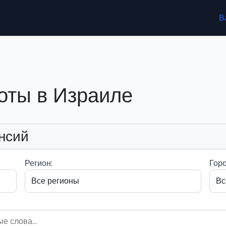
В
оты в Израиле
нсий
Регион:
Горо