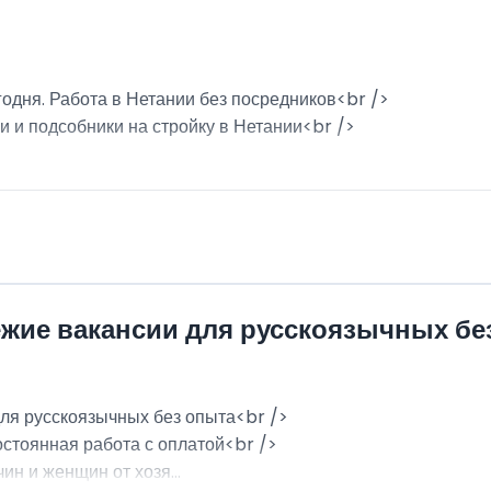
годня. Работа в Нетании без посредников<br />
и и подсобники на стройку в Нетании<br />
ежие вакансии для русскоязычных бе
для русскоязычных без опыта<br />
остоянная работа с оплатой<br />
н и женщин от хозя...