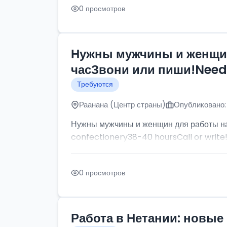
0 просмотров
Нужны мужчины и женщин
часЗвони или пиши!Need p
Требуются
Раанана (Центр страны)
Опубликовано:
Нужны мужчины и женщин для работы на
confectionery38-40 hoursCall or write
0 просмотров
Работа в Нетании: новые 