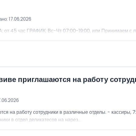
но: 17.06.2026
 45 час ГРАФИК: Вс-Чт 07:00-19:00, или Принимаем с 
виве приглашаются на работу сотру
7.06.2026
я на работу сотрудники в различные отделы. - кассиры, 7:
ники в отдел деликатесов на нарез...