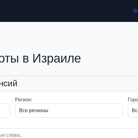
В
оты в Израиле
нсий
Регион:
Горо