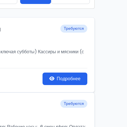
и
Требуются
ключая субботы) Кассиры и мясники (с
Подробнее
Требуются
бочие часы:,, 6 смен nbsp; Оплата: