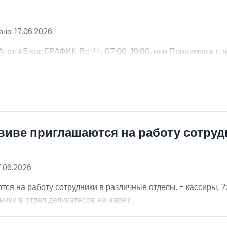
но: 17.06.2026
 45 час ГРАФИК: Вс-Чт 07:00-19:00, или Принимаем с 
виве приглашаются на работу сотру
7.06.2026
я на работу сотрудники в различные отделы. - кассиры, 7:
ники в отдел деликатесов на нарез...