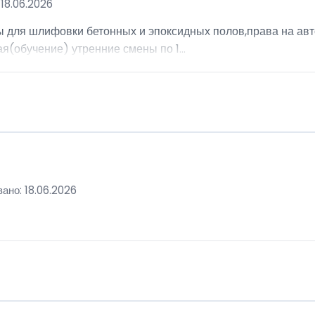
18.06.2026
ы для шлифовки бетонных и эпоксидных полов,права на авт
я(обучение) утренние смены по 1...
ано: 18.06.2026