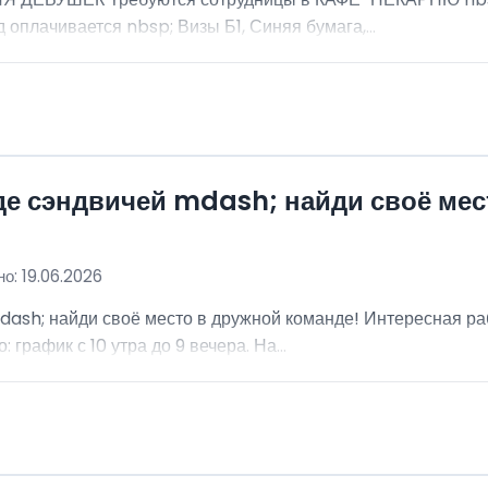
 оплачивается nbsp; Визы Б1, Синяя бумага,...
де сэндвичей mdash; найди своё мес
о: 19.06.2026
dash; найди своё место в дружной команде! Интересная ра
график с 10 утра до 9 вечера. На...