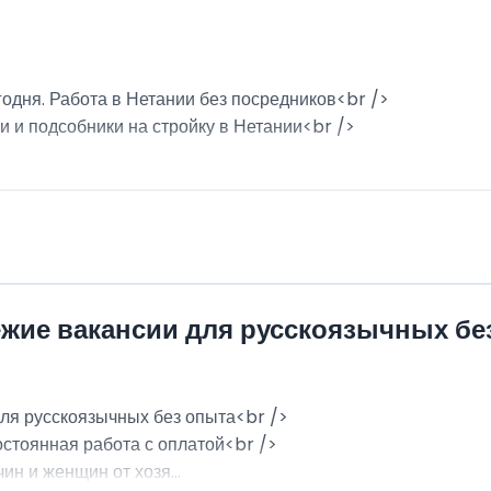
годня. Работа в Нетании без посредников<br />
и и подсобники на стройку в Нетании<br />
ежие вакансии для русскоязычных бе
для русскоязычных без опыта<br />
остоянная работа с оплатой<br />
н и женщин от хозя...