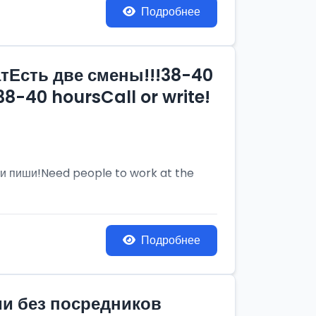
Подробнее
тЕсть две смены!!!38-40
8-40 hoursCall or write!
и пиши!Need people to work at the
Подробнее
ии без посредников