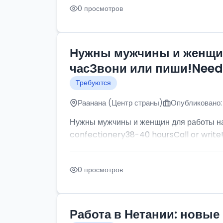
0 просмотров
Нужны мужчины и женщин
часЗвони или пиши!Need p
Требуются
Раанана (Центр страны)
Опубликовано:
Нужны мужчины и женщин для работы на
confectionery38-40 hoursCall or write
0 просмотров
Работа в Нетании: новые 