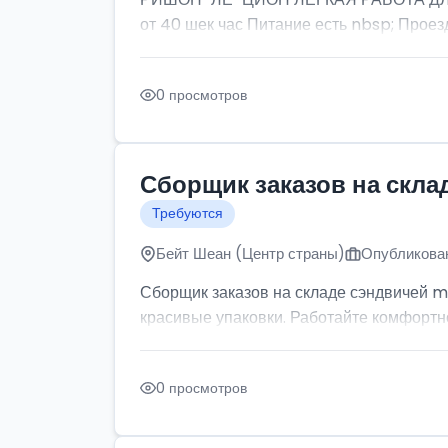
от 40 шек час Питание есть nbsp; Проезд
0 просмотров
Сборщик заказов на скла
Требуются
Бейт Шеан (Центр страны)
Опубликован
Сборщик заказов на складе сэндвичей m
красивые упаковки. Работайте комфортно: 
0 просмотров