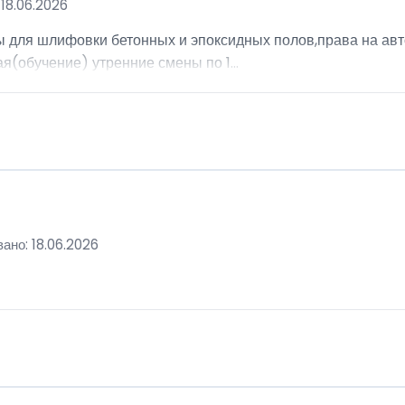
18.06.2026
ы для шлифовки бетонных и эпоксидных полов,права на авт
я(обучение) утренние смены по 1...
ано: 18.06.2026