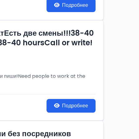
Подробнее
тЕсть две смены!!!38-40
8-40 hoursCall or write!
и пиши!Need people to work at the
Подробнее
ии без посредников