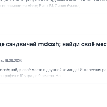
 оплачивается nbsp; Визы Б1, Синяя бумага,...
де сэндвичей mdash; найди своё мес
о: 19.06.2026
dash; найди своё место в дружной команде! Интересная ра
график с 10 утра до 9 вечера. На...