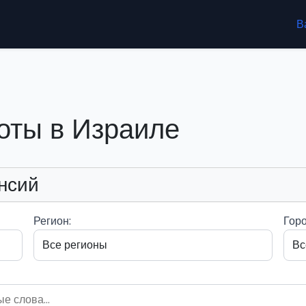
В
оты в Израиле
нсий
Регион:
Горо