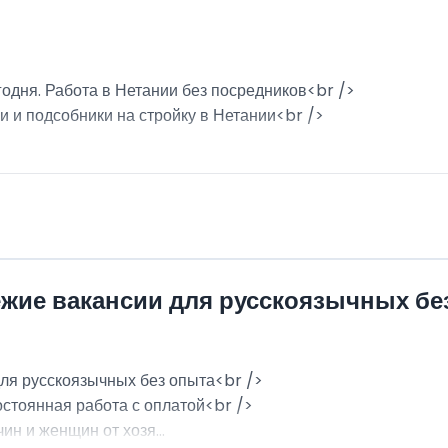
годня. Работа в Нетании без посредников<br />
и и подсобники на стройку в Нетании<br />
ежие вакансии для русскоязычных бе
для русскоязычных без опыта<br />
остоянная работа с оплатой<br />
н и женщин от хозя...