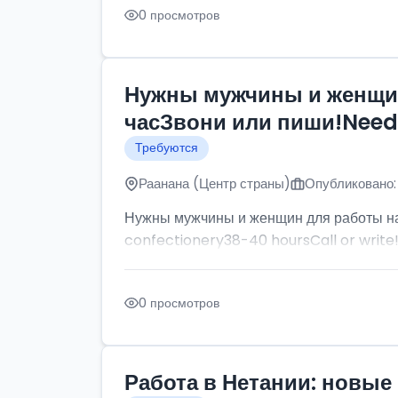
0 просмотров
Нужны мужчины и женщин
часЗвони или пиши!Need p
Требуются
Раанана (Центр страны)
Опубликовано:
Нужны мужчины и женщин для работы на
confectionery38-40 hoursCall or write
0 просмотров
Работа в Нетании: новые 