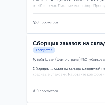
от 40 шек час Питание есть nbsp; Проезд
0 просмотров
Сборщик заказов на скла
Требуются
Бейт Шеан (Центр страны)
Опубликован
Сборщик заказов на складе сэндвичей m
красивые упаковки. Работайте комфортно: 
0 просмотров