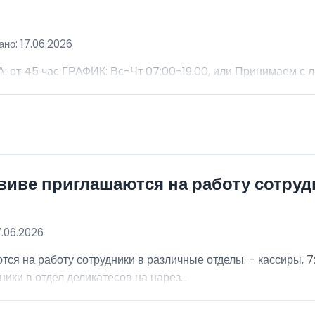
но: 17.06.2026
 45 час ГРАФИК: Вс-Чт 07:00-19:00, или Принимаем с 
виве приглашаются на работу сотру
7.06.2026
я на работу сотрудники в различные отделы. - кассиры, 7:
ники в отдел деликатесов на нарез...