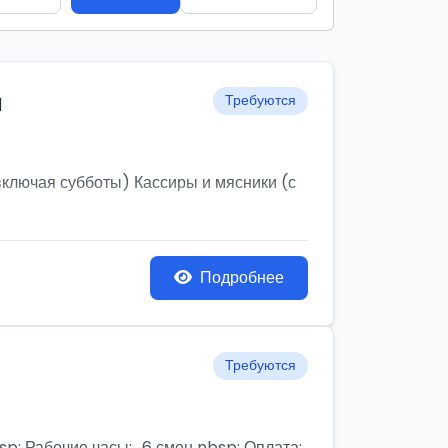
и
Требуются
ключая субботы) Кассиры и мясники (с
Подробнее
Требуются
бочие часы:,, 6 смен nbsp; Оплата: