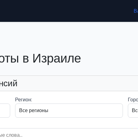
В
оты в Израиле
нсий
Регион:
Горо