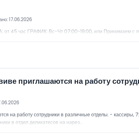
но: 17.06.2026
 45 час ГРАФИК: Вс-Чт 07:00-19:00, или Принимаем с 
виве приглашаются на работу сотру
7.06.2026
я на работу сотрудники в различные отделы. - кассиры, 7:
ники в отдел деликатесов на нарез...