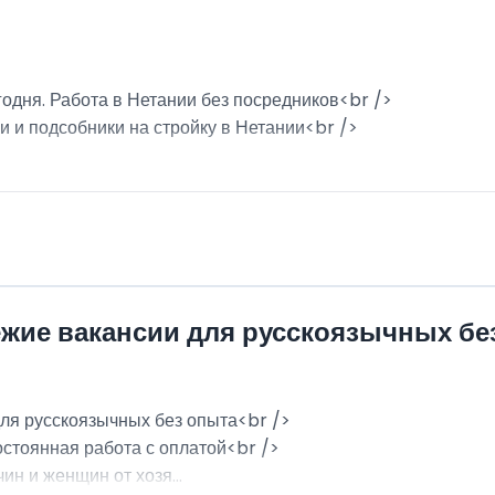
годня. Работа в Нетании без посредников<br />
и и подсобники на стройку в Нетании<br />
ежие вакансии для русскоязычных бе
для русскоязычных без опыта<br />
остоянная работа с оплатой<br />
н и женщин от хозя...