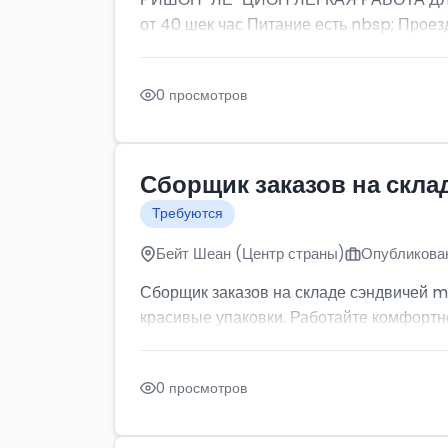
от 40 шек час Питание есть nbsp; Проезд
0 просмотров
Сборщик заказов на скла
Требуются
Бейт Шеан (Центр страны)
Опубликован
Сборщик заказов на складе сэндвичей m
красивые упаковки. Работайте комфортно: 
0 просмотров