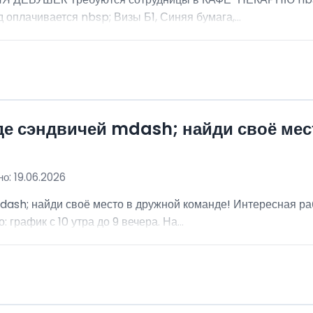
 оплачивается nbsp; Визы Б1, Синяя бумага,...
де сэндвичей mdash; найди своё мес
о: 19.06.2026
dash; найди своё место в дружной команде! Интересная ра
график с 10 утра до 9 вечера. На...