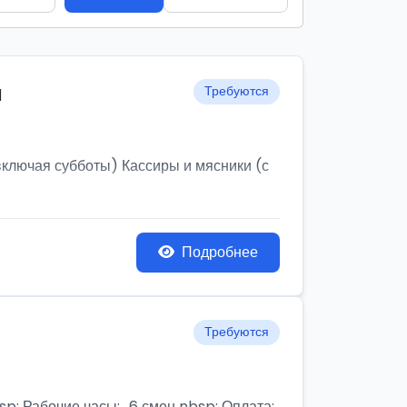
и
Требуются
ключая субботы) Кассиры и мясники (с
Подробнее
Требуются
бочие часы:,, 6 смен nbsp; Оплата: