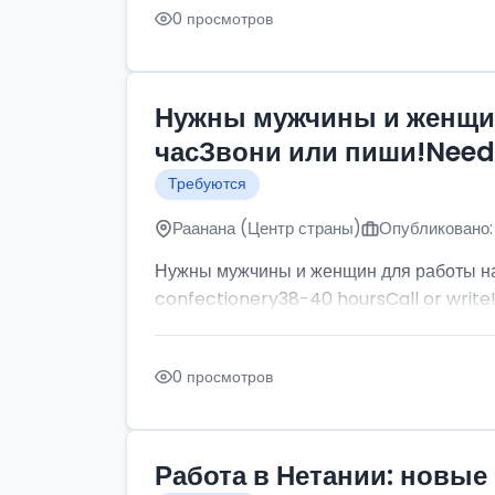
0 просмотров
Нужны мужчины и женщин
часЗвони или пиши!Need p
Требуются
Раанана (Центр страны)
Опубликовано:
Нужны мужчины и женщин для работы на
confectionery38-40 hoursCall or write
0 просмотров
Работа в Нетании: новые 