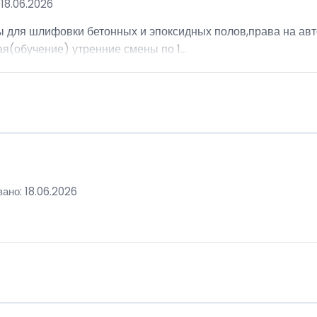
18.06.2026
ы для шлифовки бетонных и эпоксидных полов,права на авт
я(обучение) утренние смены по 1...
ано: 18.06.2026