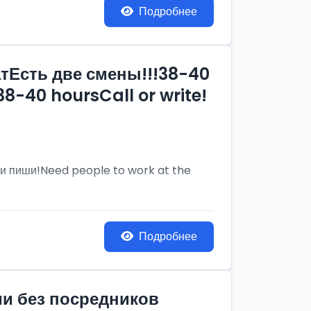
Подробнее
тЕсть две смены!!!38-40
8-40 hoursCall or write!
и пиши!Need people to work at the
Подробнее
ии без посредников