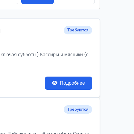
и
Требуются
ключая субботы) Кассиры и мясники (с
Подробнее
Требуются
бочие часы:,, 6 смен nbsp; Оплата: