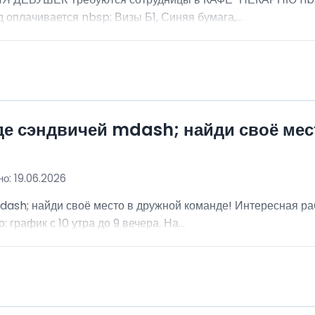
 оплачивается nbsp; Визы Б1, Синяя бумага,...
де сэндвичей mdash; найди своё мес
о: 19.06.2026
dash; найди своё место в дружной команде! Интересная ра
график с 10 утра до 9 вечера. На...