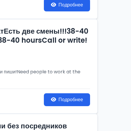
Подробнее
тЕсть две смены!!!38-40
8-40 hoursCall or write!
и пиши!Need people to work at the
Подробнее
ии без посредников