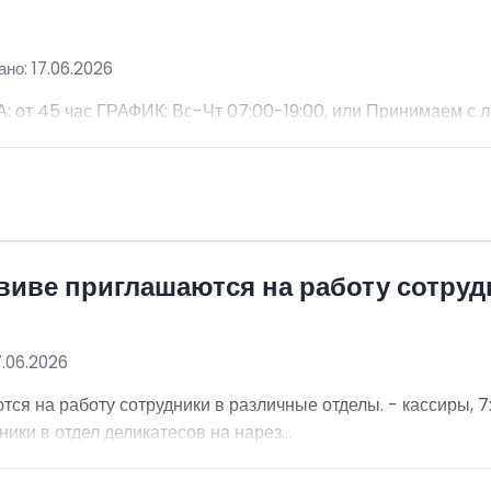
но: 17.06.2026
 45 час ГРАФИК: Вс-Чт 07:00-19:00, или Принимаем с 
виве приглашаются на работу сотру
7.06.2026
я на работу сотрудники в различные отделы. - кассиры, 7:
ники в отдел деликатесов на нарез...