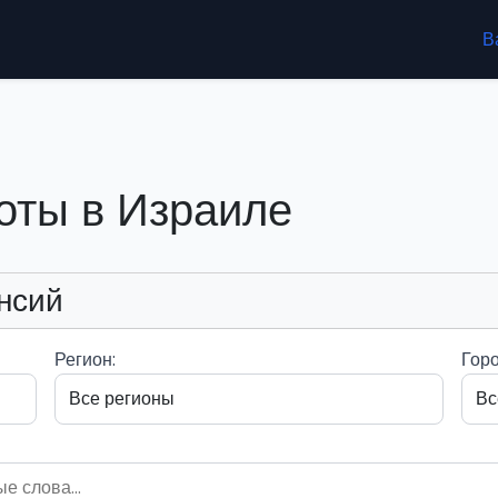
В
оты в Израиле
нсий
Регион:
Горо