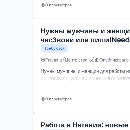
0 просмотров
Нужны мужчины и женщин
часЗвони или пиши!Need p
Требуются
Раанана (Центр страны)
Опубликовано:
Нужны мужчины и женщин для работы на
confectionery38-40 hoursCall or write
0 просмотров
Работа в Нетании: новые 