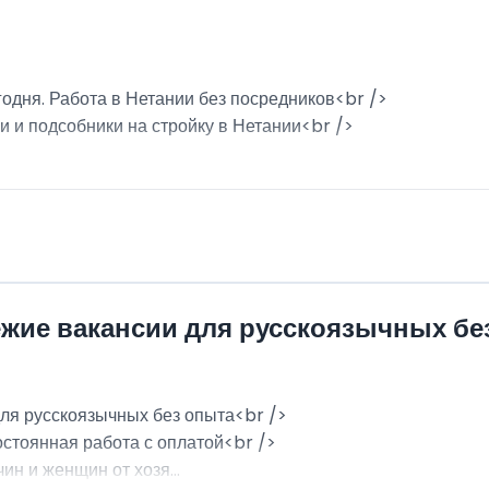
годня. Работа в Нетании без посредников<br />
и и подсобники на стройку в Нетании<br />
ежие вакансии для русскоязычных бе
для русскоязычных без опыта<br />
остоянная работа с оплатой<br />
н и женщин от хозя...