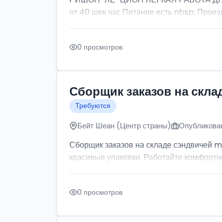
от 40 шек час Питание есть nbsp; Проезд
0 просмотров
Сборщик заказов на скла
Требуются
Бейт Шеан (Центр страны)
Опубликован
Сборщик заказов на складе сэндвичей m
красивые упаковки. Работайте комфортно: 
0 просмотров