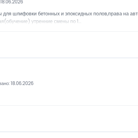
18.06.2026
ы для шлифовки бетонных и эпоксидных полов,права на авт
я(обучение) утренние смены по 1...
ано: 18.06.2026