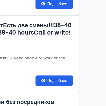
Подробнее
тЕсть две смены!!!38-40
8-40 hoursCall or write!
и пиши!Need people to work at the
Подробнее
ии без посредников