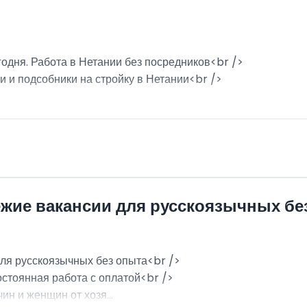
годня. Работа в Нетании без посредников<br />
и и подсобники на стройку в Нетании<br />
ежие вакансии для русскоязычных бе
для русскоязычных без опыта<br />
остоянная работа с оплатой<br />
н и женщин от хозя...