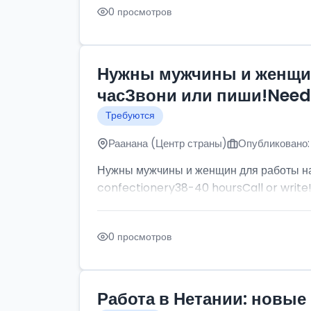
0 просмотров
Нужны мужчины и женщин
часЗвони или пиши!Need p
Требуются
Раанана (Центр страны)
Опубликовано:
Нужны мужчины и женщин для работы на
confectionery38-40 hoursCall or write
0 просмотров
Работа в Нетании: новые 