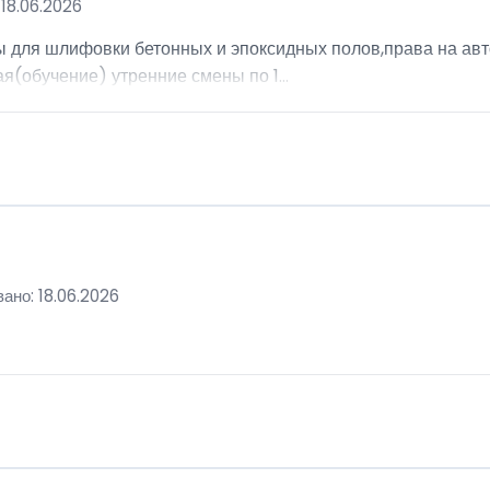
18.06.2026
ы для шлифовки бетонных и эпоксидных полов,права на авт
я(обучение) утренние смены по 1...
ано: 18.06.2026