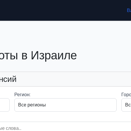
В
оты в Израиле
нсий
Регион:
Горо