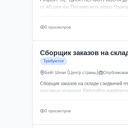
от 40 шек час Питание есть nbsp; Проезд
0 просмотров
Сборщик заказов на скла
Требуются
Бейт Шеан (Центр страны)
Опубликован
Сборщик заказов на складе сэндвичей m
красивые упаковки. Работайте комфортно: 
0 просмотров