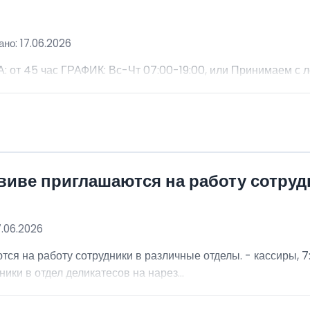
но: 17.06.2026
 45 час ГРАФИК: Вс-Чт 07:00-19:00, или Принимаем с 
виве приглашаются на работу сотру
7.06.2026
я на работу сотрудники в различные отделы. - кассиры, 7:
ники в отдел деликатесов на нарез...