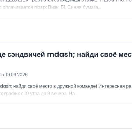
 оплачивается nbsp; Визы Б1, Синяя бумага,...
де сэндвичей mdash; найди своё мес
о: 19.06.2026
dash; найди своё место в дружной команде! Интересная ра
график с 10 утра до 9 вечера. На...