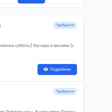
и
Требуются
ключая субботы) Кассиры и мясники (с
Подробнее
Требуются
бочие часы:,, 6 смен nbsp; Оплата: