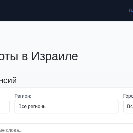
В
оты в Израиле
нсий
Регион:
Горо