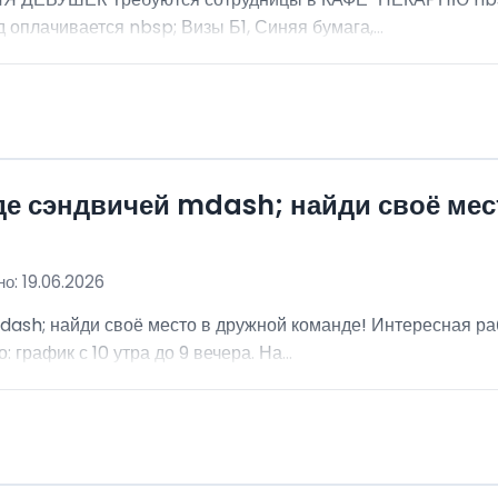
 оплачивается nbsp; Визы Б1, Синяя бумага,...
де сэндвичей mdash; найди своё мес
о: 19.06.2026
dash; найди своё место в дружной команде! Интересная ра
график с 10 утра до 9 вечера. На...