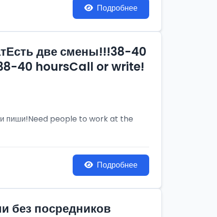
Подробнее
тЕсть две смены!!!38-40
8-40 hoursCall or write!
и пиши!Need people to work at the
Подробнее
ии без посредников