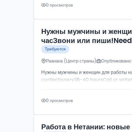
0 просмотров
Нужны мужчины и женщин
часЗвони или пиши!Need p
Требуются
Раанана (Центр страны)
Опубликовано:
Нужны мужчины и женщин для работы на
confectionery38-40 hoursCall or write
0 просмотров
Работа в Нетании: новые 