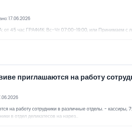
но: 17.06.2026
 45 час ГРАФИК: Вс-Чт 07:00-19:00, или Принимаем с 
виве приглашаются на работу сотру
7.06.2026
я на работу сотрудники в различные отделы. - кассиры, 7:
ники в отдел деликатесов на нарез...