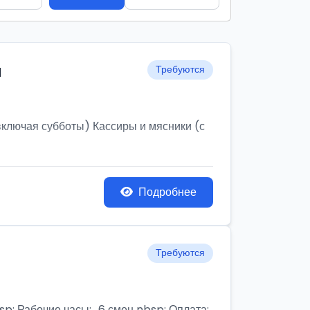
и
Требуются
ключая субботы) Кассиры и мясники (с
Подробнее
Требуются
бочие часы:,, 6 смен nbsp; Оплата: