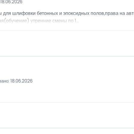
18.06.2026
ы для шлифовки бетонных и эпоксидных полов,права на авт
я(обучение) утренние смены по 1...
ано: 18.06.2026