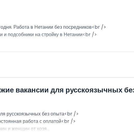
годня. Работа в Нетании без посредников<br />
и и подсобники на стройку в Нетании<br />
ежие вакансии для русскоязычных бе
для русскоязычных без опыта<br />
остоянная работа с оплатой<br />
н и женщин от хозя...