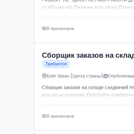
от 40 шек час Питание есть nbsp; Проезд
0 просмотров
Сборщик заказов на скла
Требуются
Бейт Шеан (Центр страны)
Опубликован
Сборщик заказов на складе сэндвичей m
красивые упаковки. Работайте комфортно: 
0 просмотров