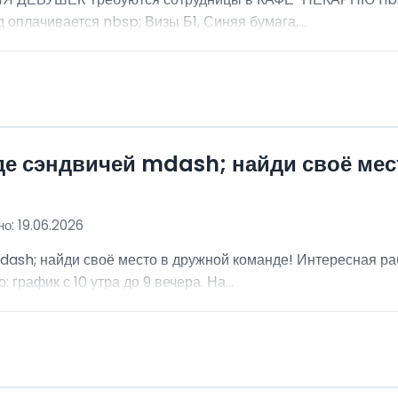
 оплачивается nbsp; Визы Б1, Синяя бумага,...
де сэндвичей mdash; найди своё мес
о: 19.06.2026
dash; найди своё место в дружной команде! Интересная ра
график с 10 утра до 9 вечера. На...