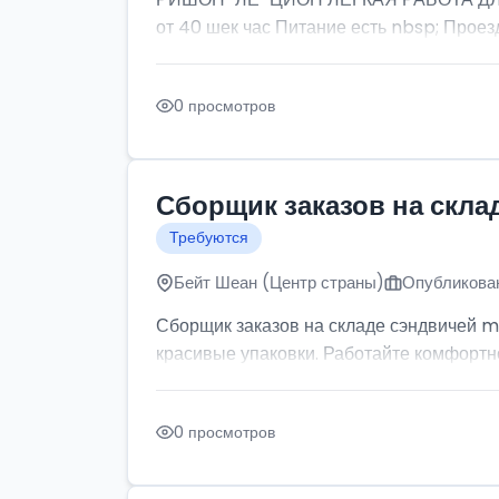
от 40 шек час Питание есть nbsp; Проезд
0 просмотров
Сборщик заказов на скла
Требуются
Бейт Шеан (Центр страны)
Опубликован
Сборщик заказов на складе сэндвичей m
красивые упаковки. Работайте комфортно: 
0 просмотров