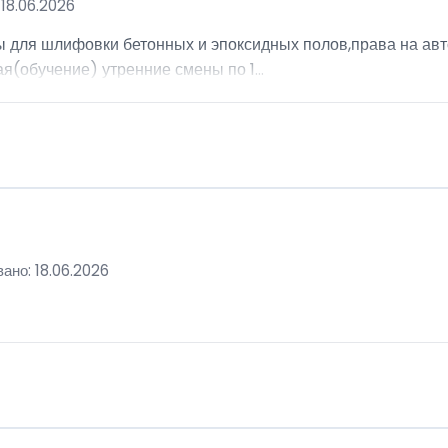
18.06.2026
ы для шлифовки бетонных и эпоксидных полов,права на авт
я(обучение) утренние смены по 1...
ано: 18.06.2026