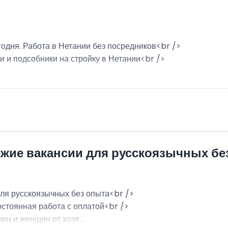
годня. Работа в Нетании без посредников<br />
и и подсобники на стройку в Нетании<br />
ежие вакансии для русскоязычных бе
для русскоязычных без опыта<br />
остоянная работа с оплатой<br />
н и женщин от хозя...