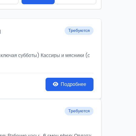
и
Требуются
ключая субботы) Кассиры и мясники (с
Подробнее
Требуются
бочие часы:,, 6 смен nbsp; Оплата: