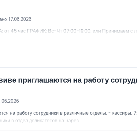
но: 17.06.2026
 45 час ГРАФИК: Вс-Чт 07:00-19:00, или Принимаем с 
виве приглашаются на работу сотру
7.06.2026
я на работу сотрудники в различные отделы. - кассиры, 7:
ники в отдел деликатесов на нарез...