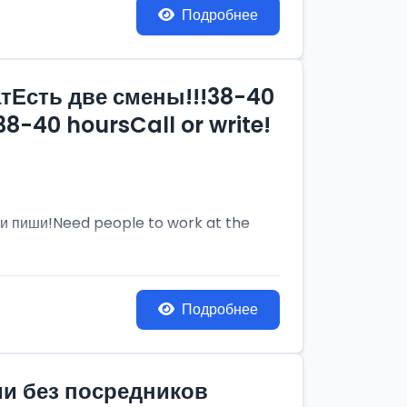
Подробнее
тЕсть две смены!!!38-40
8-40 hoursCall or write!
и пиши!Need people to work at the
Подробнее
ии без посредников