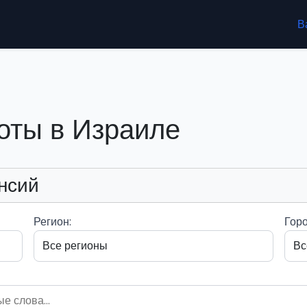
В
оты в Израиле
нсий
Регион:
Горо