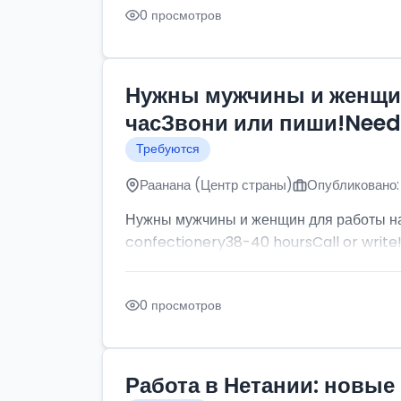
0 просмотров
Нужны мужчины и женщин
часЗвони или пиши!Need p
Требуются
Раанана (Центр страны)
Опубликовано:
Нужны мужчины и женщин для работы на
confectionery38-40 hoursCall or write
0 просмотров
Работа в Нетании: новые 