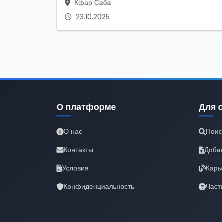
Кфар Саба
23.10.2025
О платформе
Для 
О нас
Поис
Контакты
Доба
Условия
Карь
Конфиденциальность
Част