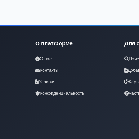
О платформе
Для 
О нас
Поис
Контакты
Доба
Условия
Карь
Конфиденциальность
Част