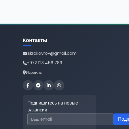
Контакты
iskrakovrov@gmail.com
+972 123 456 789
Израиль
Подпишитесь на новые
вакансии
Email для подписки
Подп