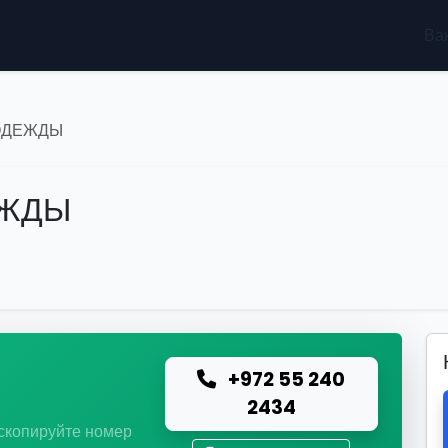
Ва
ОДЕЖДЫ
ЕЖДЫ
+972 55 240
ю
2434
 скопируйте номер