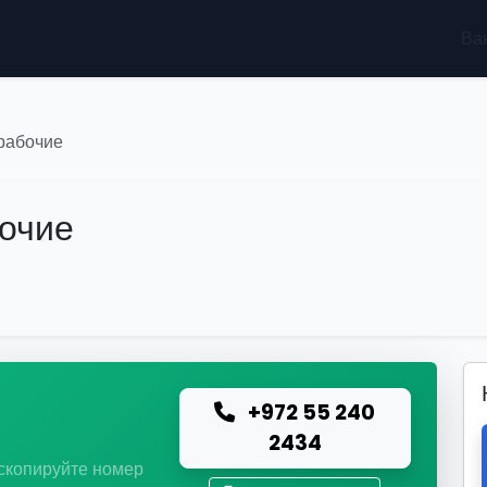
Ва
рабочие
очие
+972 55 240
ю
2434
 скопируйте номер