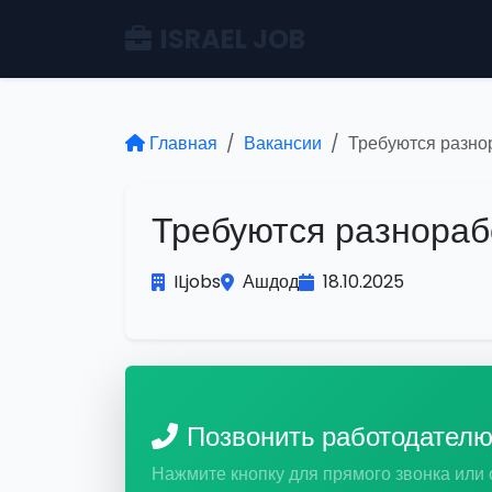
ISRAEL JOB
Главная
Вакансии
Требуются разно
Требуются разнораб
ILjobs
Ашдод
18.10.2025
Позвонить работодател
Нажмите кнопку для прямого звонка или