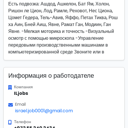
Есть подвозка: Ашдод, Ашкелон, Бат Ям, Холон,
Ришон ле Цион, Лод, Рамле, Реховот, Нес Циона,
Цомет Гедера, Тель-Авив, Яффо, Петах Тиква, Рош
ха Аин, Бней Аиш, Явне, Рамат Ган, Модиин, Ган
Явне. -Мелкая моторика и точность -Визуальный
осмотр с помощью микроскопа -Управление
передовыми производственными машинами в
компьютеризированной среде Звоните или в
Информация о работодателе
Компания
ILjobs
Email
israel.job0001@gmail.com
Телефон