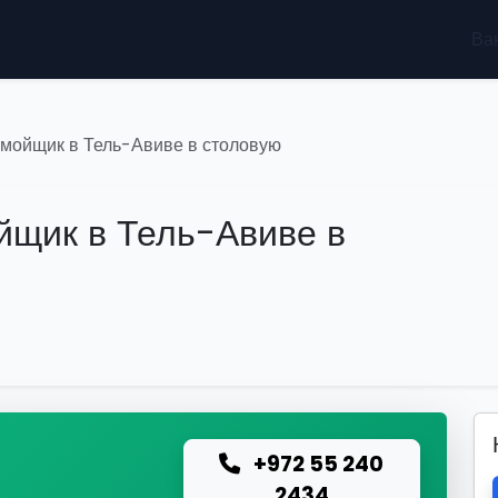
Ва
омойщик в Тель-Авиве в столовую
йщик в Тель-Авиве в
+972 55 240
ю
2434