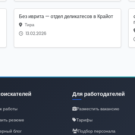
Без иврита — отдел деликатесов в Крайот
Тира
13.02.2026
соискателей
Для работодателей
к работы
Разместить вакансию
вить резюме
Тарифы
ерный блог
Подбор персонала