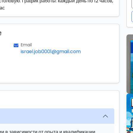
толовую. График работы: каждый день по 12 часов,
час
е
Email
israel.job0001@gmail.com
и в зависимости от опыта и квалификации.