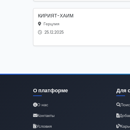
КИРИЯТ-ХАИМ
Герцлия
25.12.2025
О платформе
Для 
О нас
Поис
Контакты
Доба
Условия
Карь