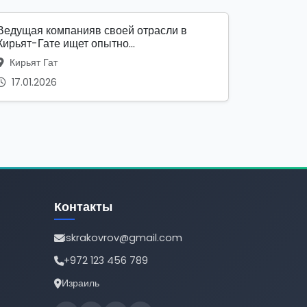
Ведущая компанияв своей отрасли в
Кирьят-Гате ищет опытно...
Кирьят Гат
17.01.2026
Контакты
iskrakovrov@gmail.com
+972 123 456 789
Израиль