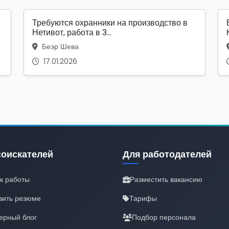
Требуются охранники на производство в
Нетивот, работа в 3...
Беэр Шева
17.01.2026
соискателей
Для работодателей
к работы
Разместить вакансию
вить резюме
Тарифы
ерный блог
Подбор персонала