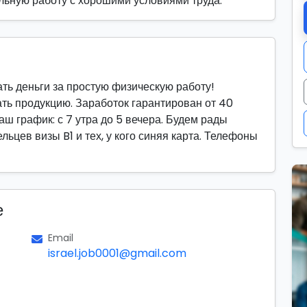
ильную работу с хорошими условиями труда.
ать деньги за простую физическую работу!
ть продукцию. Заработок гарантирован от 40
ш график: с 7 утра до 5 вечера. Будем рады
льцев визы B1 и тех, у кого синяя карта. Телефоны
е
Email
israel.job0001@gmail.com