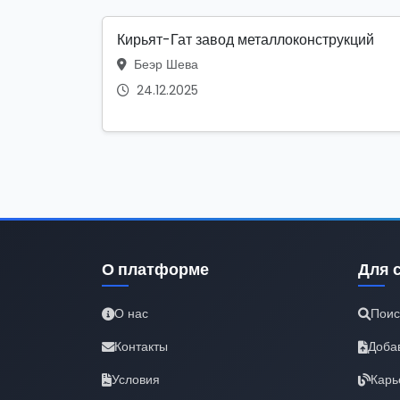
Кирьят-Гат завод металлоконструкций
Беэр Шева
24.12.2025
О платформе
Для 
О нас
Поис
Контакты
Доба
Условия
Карь