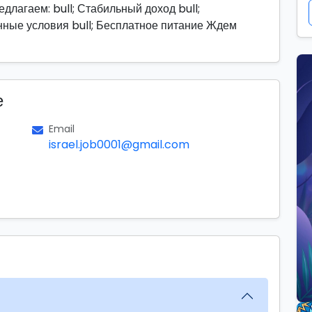
длагаем: bull; Стабильный доход bull;
ные условия bull; Бесплатное питание Ждем
е
Email
israel.job0001@gmail.com