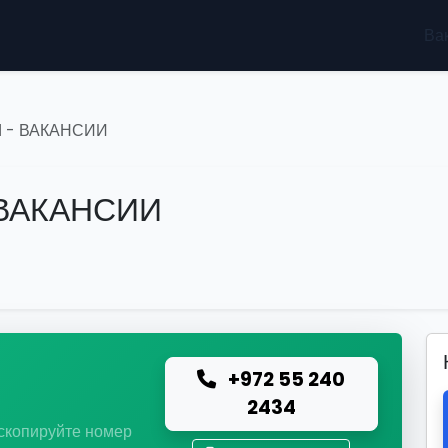
Ва
 - ВАКАНСИИ
ВАКАНСИИ
+972 55 240
ю
2434
 скопируйте номер