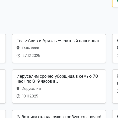
Тель-Авив и Ариэль —элитный пансионат
Тель Авив
27.12.2025
Иерусалим срочно!уборщица в семью 70
час ! по 8-9 часов в...
Иерусалим
18.11.2025
Работники склада очков требуются срочно!