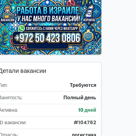
Детали вакансии
Тип:
Требуются
Занятость:
Полный день
Активна:
10 дней
ID вакансии:
#104762
Отрасль:
логистика