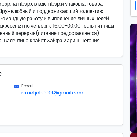
bsp;на nbsp;складе nbsp;и упаковка товара;
; Дружелюбный и поддерживающий коллектив;
 командную работу и выполнение личных целей
кресенья по четверг с 16:00-00:00 , есть пятницы
денный перерыв(питание предоставляется)
ма. Валентина Крайот Хайфа Хариш Нетания
е
Email
israel.job0001@gmail.com