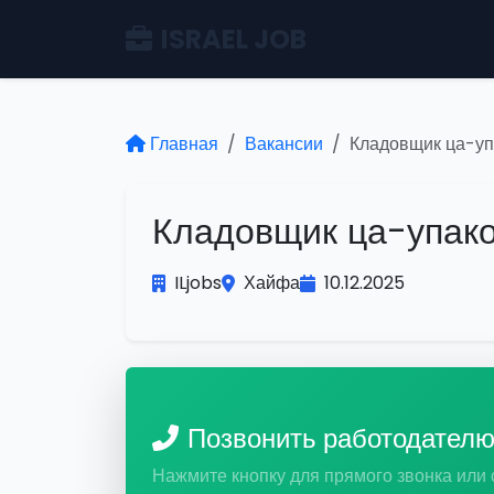
ISRAEL JOB
Главная
Вакансии
Кладовщик ца-уп
Кладовщик ца-упак
ILjobs
Хайфа
10.12.2025
Позвонить работодател
Нажмите кнопку для прямого звонка или