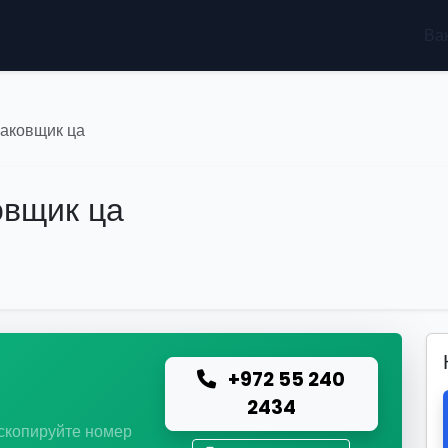
Ва
аковщик ца
овщик ца
+972 55 240
ю
2434
 скопируйте номер