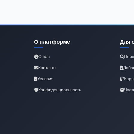
О платформе
Для 
О нас
Поис
Контакты
Доба
Условия
Карь
Конфиденциальность
Част