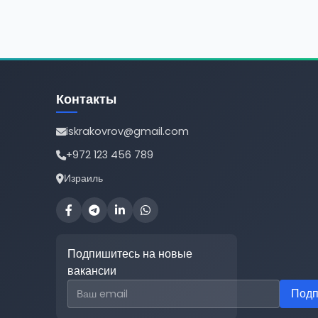
Контакты
iskrakovrov@gmail.com
+972 123 456 789
Израиль
Подпишитесь на новые
вакансии
Email для подписки
Подп