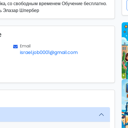
ка, со свободным временем Обучение бесплатно.
ть Элазар Шпербер
е
Email
israel.job0001@gmail.com