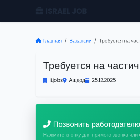
ISRAEL JOB
Главная
Вакансии
Требуется на час
Требуется на части
ILjobs
Ашдод
25.12.2025
Позвонить работодател
Нажмите кнопку для прямого звонка или