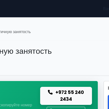
Ва
тичную занятость
чную занятость
+972 55 240
ю
2434
 скопируйте номер