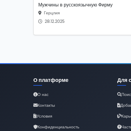
Мужчины в русскоязычную Фирму
Герцлия
28.12.2025
О платформе
Для 
О нас
Поис
Контакты
Доба
Условия
Карь
Конфиденциальность
Част