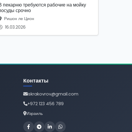
В пекарню требуются рабочие на мойку
посуды срочно
Ришон ле Цион
16.03.2026
Контакты
iskrakovrov@gmail.com
+972 123 456 789
Израиль