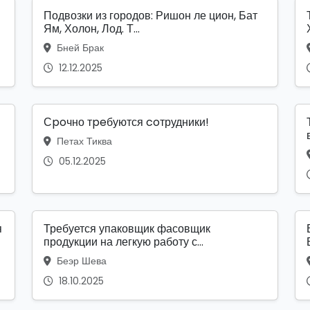
Подвозки из городов: Ришон ле цион, Бат
Ям, Холон, Лод. Т...
Бней Брак
12.12.2025
Сpoчно тpeбуются coтрудники!
Петах Тиква
05.12.2025
я
Требуется упаковщик фасовщик
продукции на легкую работу с...
Беэр Шева
18.10.2025