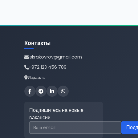
Контакты
iskrakovrov@gmail.com
+972 123 456 789
Израиль
Подпишитесь на новые
вакансии
Email для подписки
Подп