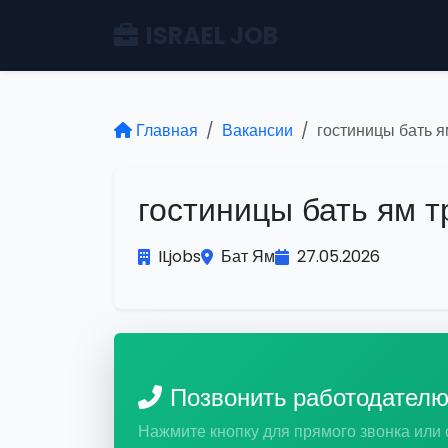
ISRAEL JOB
Главная
Вакансии
гостиницы бать я
гостиницы бать ям т
ILjobs
Бат Ям
27.05.2026
Позвонить работодател
Нажмите кнопку для прямого звонка или