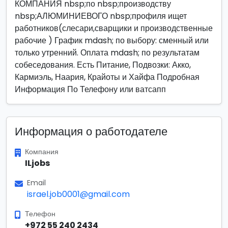
КОМПАНИЯ nbsp;по nbsp;производству
nbsp;АЛЮМИНИЕВОГО nbsp;профиля ищет
работников(слесари,сварщики и производственные
рабочие ) График mdash; по выбору: сменный или
только утренний. Оплата mdash; по результатам
собеседования. Есть Питание, Подвозки: Акко,
Кармиэль, Наария, Крайоты и Хайфа Подробная
Информация По Телефону или ватсапп
Информация о работодателе
Компания
ILjobs
Email
israel.job0001@gmail.com
Телефон
+972 55 240 2434