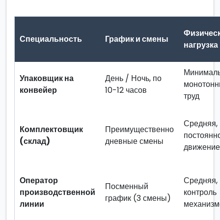
Физичес
Специальность
График и смены
нагрузка
Минималь
Упаковщик на
День / Ночь, по
монотон
конвейер
10-12 часов
труд
Средняя,
Комплектовщик
Преимущественно
постоянн
(склад)
дневные смены
движение
Оператор
Средняя,
Посменный
производственной
контроль
график (3 смены)
линии
механизм