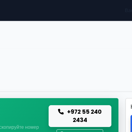
Ва
+972 55 240
ю
2434
 скопируйте номер