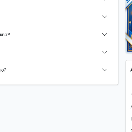
иква?
ию?