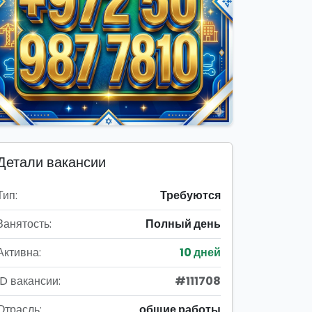
Детали вакансии
Тип:
Требуются
Занятость:
Полный день
Активна:
10 дней
ID вакансии:
#111708
Отрасль:
общие работы