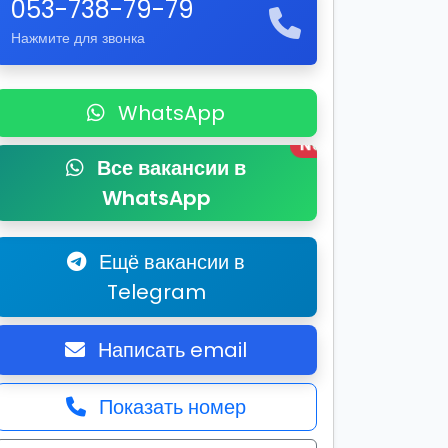
053-738-79-79
Нажмите для звонка
WhatsApp
New
Все вакансии в
WhatsApp
Ещё вакансии в
Telegram
Написать email
Показать номер