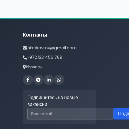
Контакты
iskrakovrov@gmail.com
+972 123 456 789
Израиль
Подпишитесь на новые
вакансии
Email для подписки
Подп