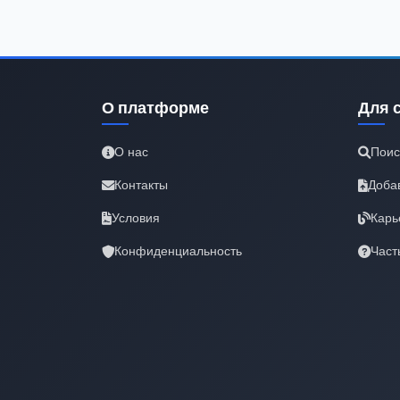
О платформе
Для 
О нас
Поис
Контакты
Доба
Условия
Карь
Конфиденциальность
Част