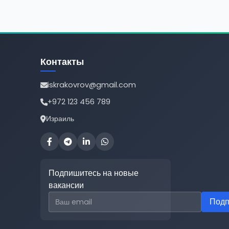
Контакты
iskrakovrov@gmail.com
+972 123 456 789
Израиль
Подпишитесь на новые
вакансии
Email для подписки
Подп