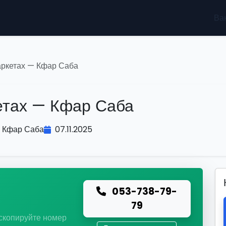
Ва
аркетах — Кфар Саба
етах — Кфар Саба
Кфар Саба
07.11.2025
053-738-79-
ю
79
 скопируйте номер