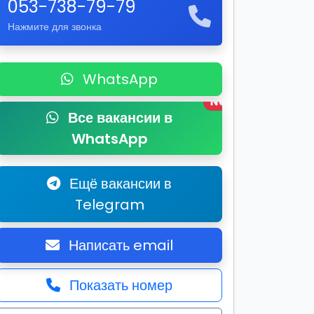
053-738-79-79
Нажмите для звонка
WhatsApp
New
Все вакансии в
WhatsApp
Ещё вакансии в
Telegram
Написать email
Показать номер