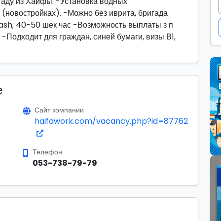
аду из Хайфы. -Установка водных
(новостройках). -Можно без иврита, бригада
ash; 40-50 шек час -Возможность выплаты з п
-Подходит для граждан, синей бумаги, визы В1,
е
Сайт компании
haifawork.com/vacancy.php?id=87762
Телефон
053-738-79-79