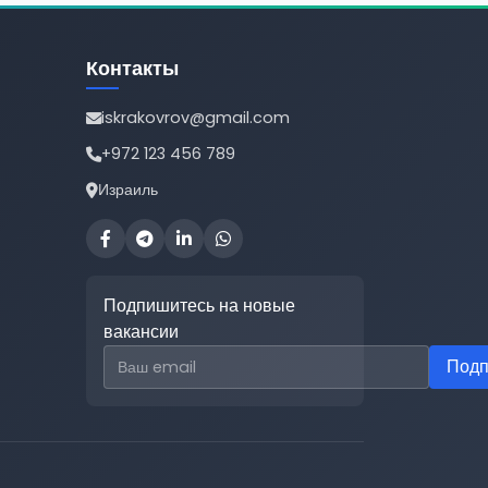
Контакты
iskrakovrov@gmail.com
+972 123 456 789
Израиль
Подпишитесь на новые
вакансии
Email для подписки
Подп