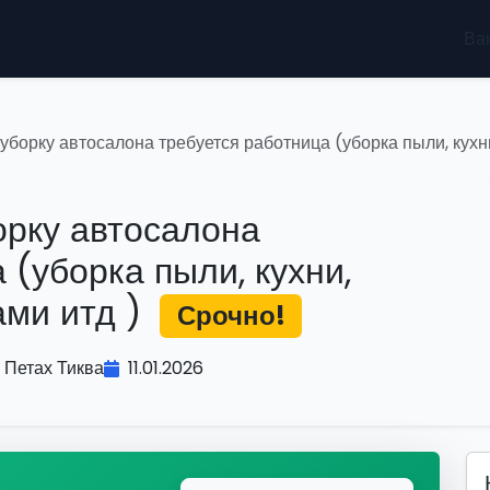
Ва
 уборку автосалона требуется работница (уборка пыли, кухн
орку автосалона
 (уборка пыли, кухни,
ами итд )
Срочно!
Петах Тиква
11.01.2026