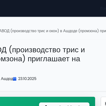
Ва
Д (производство трис и окон) в Ашдоде (промзона) приг
(производство трис и
омзона) приглашает на
Ашдод
23.10.2025