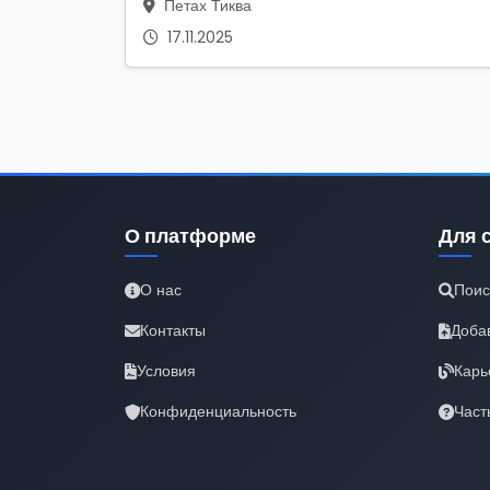
Петах Тиква
17.11.2025
О платформе
Для 
О нас
Поис
Контакты
Доба
Условия
Карь
Конфиденциальность
Част