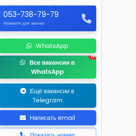
053-738-79-79
Нажмите для звонка
WhatsApp
New
Все вакансии в
WhatsApp
Ещё вакансии в
Telegram
Написать email
Показать номер