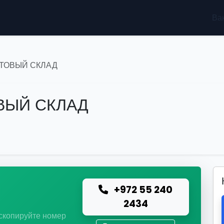
Ва
ТОВЫЙ СКЛАД
ВЫЙ СКЛАД
+972 55 240
ю
2434
 скопируйте номер