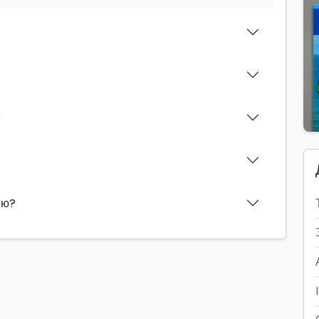
?
ию?