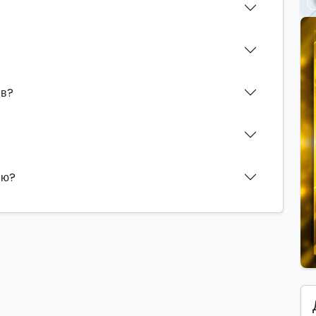
ив?
ию?