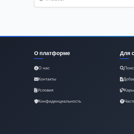
О платформе
Для 
О нас
Поис
Контакты
Доба
Условия
Карь
Конфиденциальность
Част