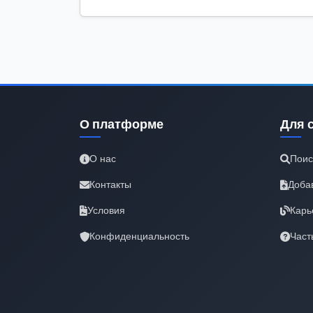
О платформе
Для 
О нас
Поис
Контакты
Доба
Условия
Карь
Конфиденциальность
Част