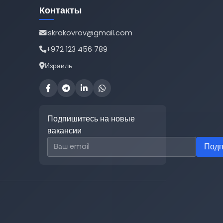
Контакты
iskrakovrov@gmail.com
+972 123 456 789
Израиль
Подпишитесь на новые
вакансии
Email для подписки
Подп