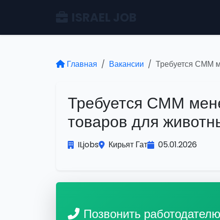
ISRAEL JOB
Главная
Вакансии
Требуется СММ мене
ILjobs
Кирьят Гат
05.01.2026
Позвонить работодател