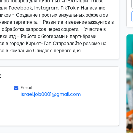
в для животных ספידוג Иврит must
для Facebook, Instagram, TikTok и Написание
оликов - Создание простых визуальных эффектов
ание таргетинга. - Развитие и ведение аккаунтов в
 обработка запросов через соцсети. - Участие в
вки итд - Работа с блогерами и партнёрами.
я в городе Кирьят-Гат. Отправляйте резюме на
во в компанию Спидог с первого дня
е
Email
israel.job0001@gmail.com