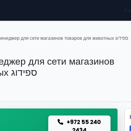
Ва
Требуется СММ менеджер для сети магазинов товаров для животных ספידוג
джер для сети магазинов
товаров для животных ספידוג
+972 55 240
ю
2434