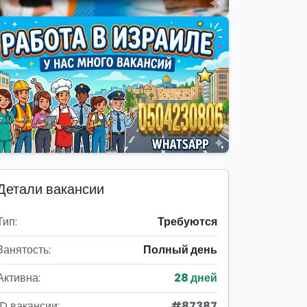
Детали вакансии
Тип:
Требуются
Занятость:
Полный день
Активна:
28 дней
ID вакансии:
#87387