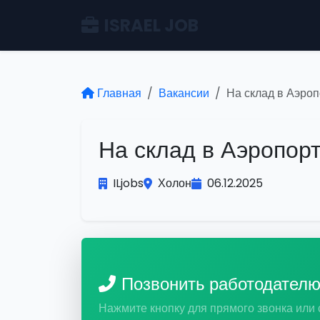
ISRAEL JOB
Главная
Вакансии
На склад в Аэроп
На склад в Аэропор
ILjobs
Холон
06.12.2025
Позвонить работодател
Нажмите кнопку для прямого звонка или