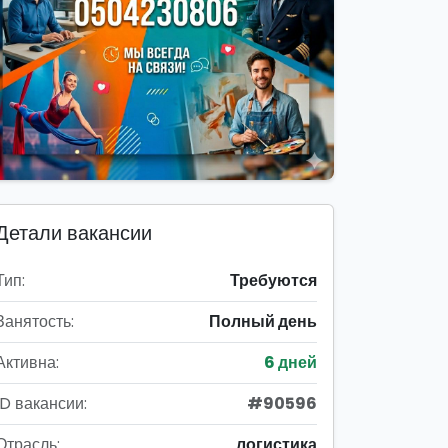
Детали вакансии
Тип:
Требуются
Занятость:
Полный день
Активна:
6 дней
ID вакансии:
#90596
Отрасль:
логистика