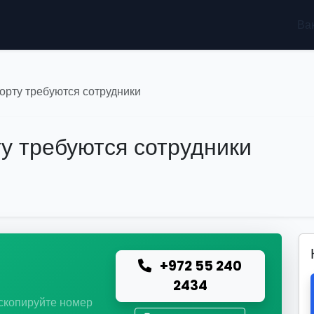
Ва
орту требуются сотрудники
ту требуются сотрудники
+972 55 240
ю
2434
 скопируйте номер