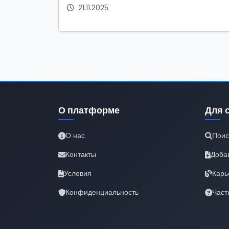
21.11.2025
О платформе
Для 
О нас
Поис
Контакты
Доба
Условия
Карь
Конфиденциальность
Част