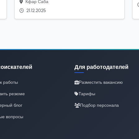
Кфар Саба
21.12.2025
соискателей
Для работодателей
к работы
Разместить вакансию
вить резюме
Тарифы
ерный блог
Подбор персонала
ые вопросы