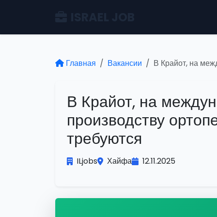
ISRAEL JOB
Главная
Вакансии
В Крайот, на ме
В Крайот, на между
производству ортоп
требуются
ILjobs
Хайфа
12.11.2025