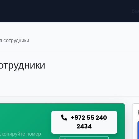
Ва
я сотрудники
отрудники
+972 55 240
ю
2434
 скопируйте номер