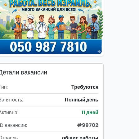
Детали вакансии
Тип:
Требуются
Занятость:
Полный день
Активна:
11 дней
ID вакансии:
#99702
Отрасль:
общие работы