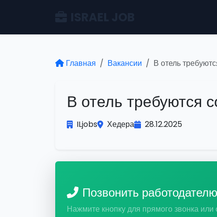
ISRAEL JOB
Главная
Вакансии
В отель требуютс
В отель требуются с
ILjobs
Хедера
28.12.2025
Позвонить работодател
Нажмите кнопку для прямого звонка или