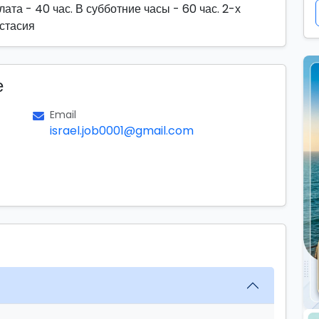
ата - 40 час. В субботние часы - 60 час. 2-х
астасия
е
Email
israel.job0001@gmail.com