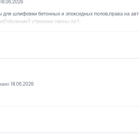
18.06.2026
ы для шлифовки бетонных и эпоксидных полов,права на авт
я(обучение) утренние смены по 1...
ано: 18.06.2026