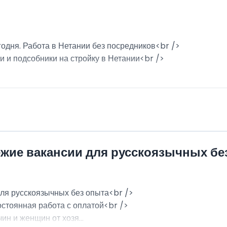
годня. Работа в Нетании без посредников<br />
и и подсобники на стройку в Нетании<br />
ежие вакансии для русскоязычных бе
для русскоязычных без опыта<br />
остоянная работа с оплатой<br />
н и женщин от хозя...