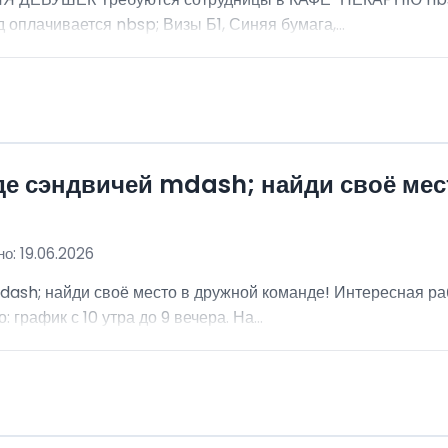
 оплачивается nbsp; Визы Б1, Синяя бумага,...
де сэндвичей mdash; найди своё мес
о: 19.06.2026
dash; найди своё место в дружной команде! Интересная ра
график с 10 утра до 9 вечера. На...