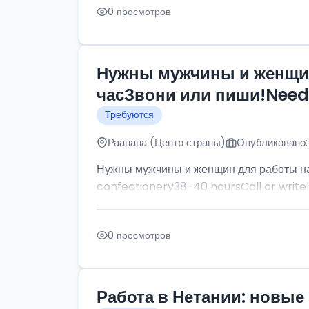
0 просмотров
Нужны мужчины и женщин
часЗвони или пиши!Need p
Требуются
Раанана (Центр страны)
Опубликовано:
Нужны мужчины и женщин для работы на
confectionery38-40 hoursCall or write
0 просмотров
Работа в Нетании: новые 