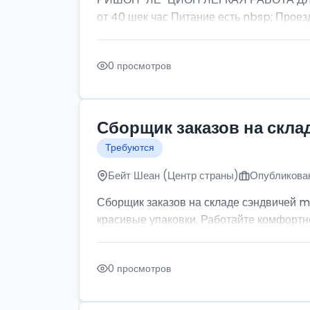
от 40 шек час Питание есть nbsp; Проезд
0 просмотров
Сборщик заказов на скла
Требуются
Бейт Шеан (Центр страны)
Опубликован
Сборщик заказов на складе сэндвичей m
красивые упаковки. Работайте комфортно: 
0 просмотров