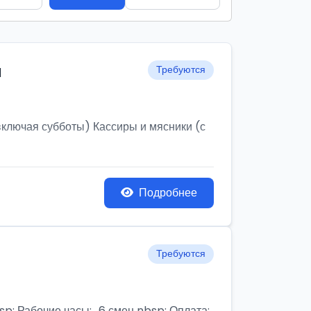
и
Требуются
ключая субботы) Кассиры и мясники (с
Подробнее
Требуются
бочие часы:,, 6 смен nbsp; Оплата: