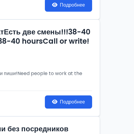
Подробнее
тЕсть две смены!!!38-40
8-40 hoursCall or write!
и пиши!Need people to work at the
Подробнее
ии без посредников