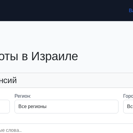
В
оты в Израиле
нсий
Регион:
Горо