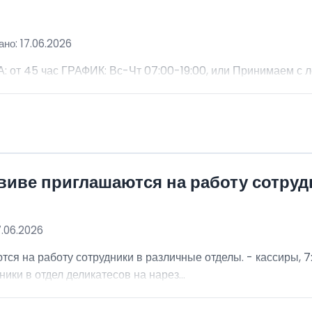
но: 17.06.2026
 45 час ГРАФИК: Вс-Чт 07:00-19:00, или Принимаем с 
виве приглашаются на работу сотру
7.06.2026
я на работу сотрудники в различные отделы. - кассиры, 7:
ники в отдел деликатесов на нарез...