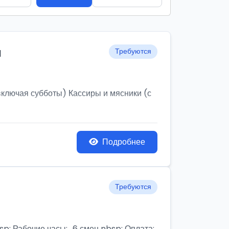
и
Требуются
ключая субботы) Кассиры и мясники (с
Подробнее
Требуются
бочие часы:,, 6 смен nbsp; Оплата: