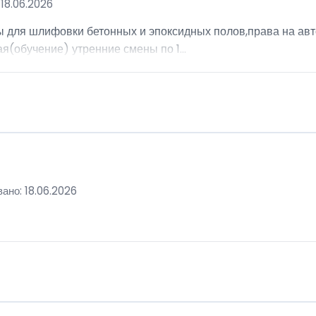
18.06.2026
ы для шлифовки бетонных и эпоксидных полов,права на авт
я(обучение) утренние смены по 1...
ано: 18.06.2026