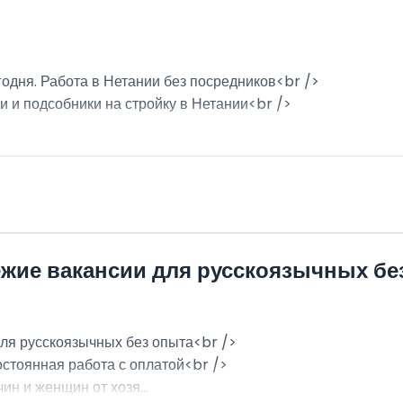
годня. Работа в Нетании без посредников<br />
и и подсобники на стройку в Нетании<br />
ежие вакансии для русскоязычных бе
для русскоязычных без опыта<br />
остоянная работа с оплатой<br />
н и женщин от хозя...