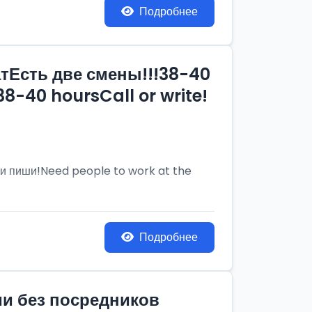
Подробнее
тЕсть две смены!!!38-40
8-40 hoursCall or write!
и пиши!Need people to work at the
Подробнее
ии без посредников