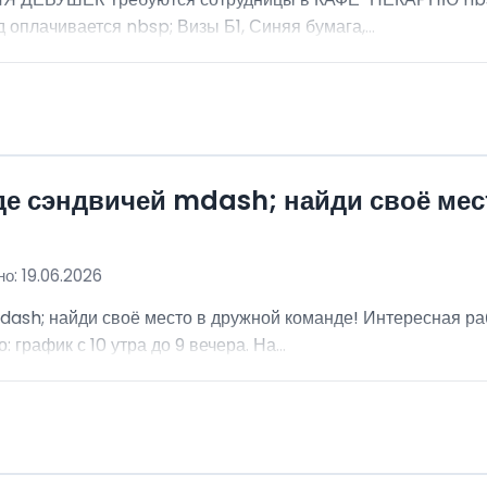
 оплачивается nbsp; Визы Б1, Синяя бумага,...
де сэндвичей mdash; найди своё мес
о: 19.06.2026
dash; найди своё место в дружной команде! Интересная ра
график с 10 утра до 9 вечера. На...