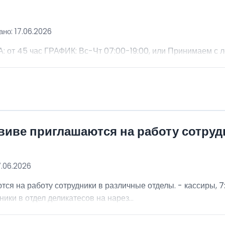
но: 17.06.2026
 45 час ГРАФИК: Вс-Чт 07:00-19:00, или Принимаем с 
виве приглашаются на работу сотру
7.06.2026
я на работу сотрудники в различные отделы. - кассиры, 7:
ники в отдел деликатесов на нарез...