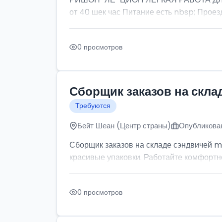
от 40 шек час Питание есть nbsp; Проезд
0 просмотров
Сборщик заказов на скла
Требуются
Бейт Шеан (Центр страны)
Опубликован
Сборщик заказов на складе сэндвичей m
красивые упаковки. Работайте комфортно: 
0 просмотров