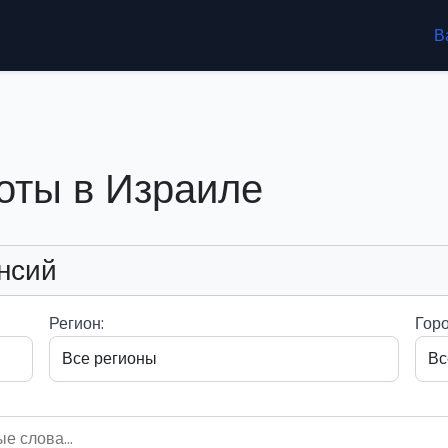
В
оты в Израиле
нсий
Регион:
Горо