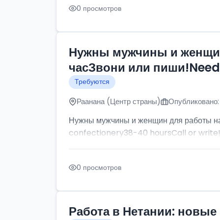
0 просмотров
Нужны мужчины и женщин
часЗвони или пиши!Need p
Требуются
Раанана (Центр страны)
Опубликовано:
Нужны мужчины и женщин для работы на
confectionery38-40 hoursCall or write
0 просмотров
Работа в Нетании: новые 