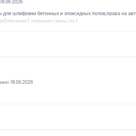
18.06.2026
ы для шлифовки бетонных и эпоксидных полов,права на авт
я(обучение) утренние смены по 1...
ано: 18.06.2026