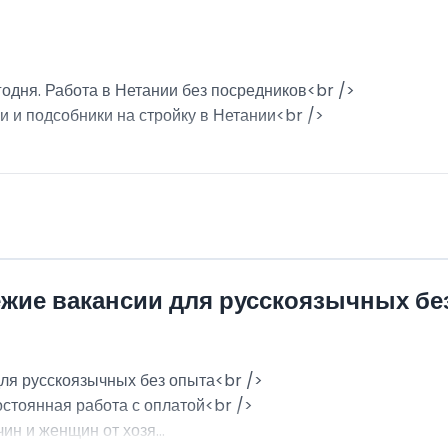
годня. Работа в Нетании без посредников<br />
и и подсобники на стройку в Нетании<br />
ежие вакансии для русскоязычных бе
для русскоязычных без опыта<br />
остоянная работа с оплатой<br />
н и женщин от хозя...