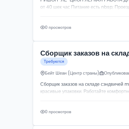
от 40 шек час Питание есть nbsp; Проезд
0 просмотров
Сборщик заказов на скла
Требуются
Бейт Шеан (Центр страны)
Опубликован
Сборщик заказов на складе сэндвичей m
красивые упаковки. Работайте комфортно: 
0 просмотров