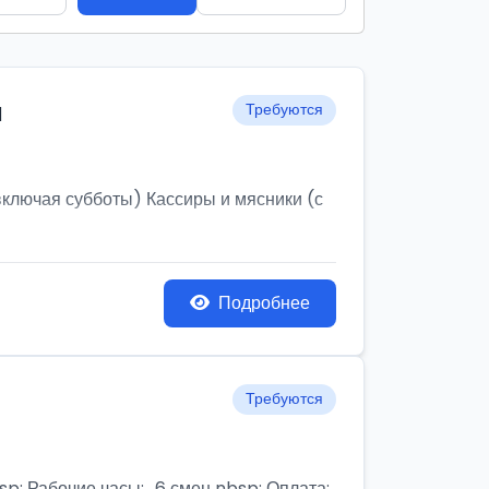
и
Требуются
ключая субботы) Кассиры и мясники (с
Подробнее
Требуются
бочие часы:,, 6 смен nbsp; Оплата: