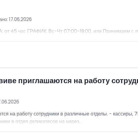
но: 17.06.2026
 45 час ГРАФИК: Вс-Чт 07:00-19:00, или Принимаем с 
виве приглашаются на работу сотру
7.06.2026
я на работу сотрудники в различные отделы. - кассиры, 7:
ники в отдел деликатесов на нарез...