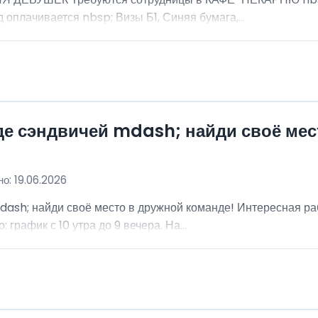
 оплачивается nbsp; Визы Б1, Синяя бумага,...
де сэндвичей mdash; найди своё мес
о: 19.06.2026
dash; найди своё место в дружной команде! Интересная ра
график с 10 утра до 9 вечера. На...