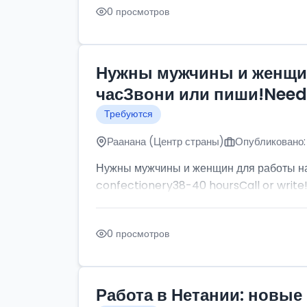
0 просмотров
Нужны мужчины и женщин
часЗвони или пиши!Need p
Требуются
Раанана (Центр страны)
Опубликовано:
Нужны мужчины и женщин для работы на
confectionery38-40 hoursCall or write
0 просмотров
Работа в Нетании: новые 