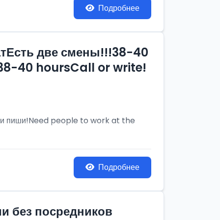
Подробнее
тЕсть две смены!!!38-40
8-40 hoursCall or write!
и пиши!Need people to work at the
Подробнее
ии без посредников