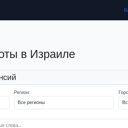
В
оты в Израиле
нсий
Регион:
Горо