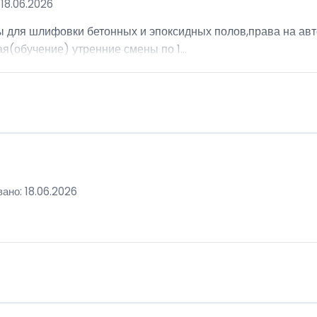
18.06.2026
ы для шлифовки бетонных и эпоксидных полов,права на авт
я(обучение) утренние смены по 1...
ано: 18.06.2026