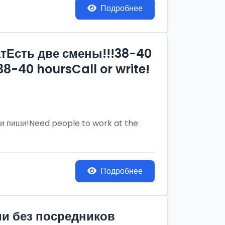
Подробнее
тЕсть две смены!!!38-40
8-40 hoursCall or write!
и пиши!Need people to work at the
Подробнее
ии без посредников