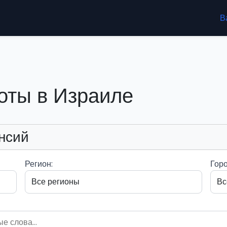
В
оты в Израиле
нсий
Регион:
Горо