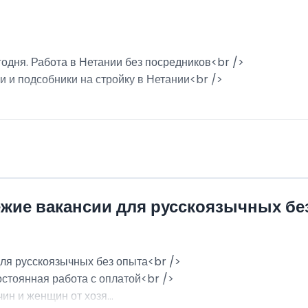
годня. Работа в Нетании без посредников<br />
и и подсобники на стройку в Нетании<br />
ежие вакансии для русскоязычных бе
для русскоязычных без опыта<br />
остоянная работа с оплатой<br />
н и женщин от хозя...