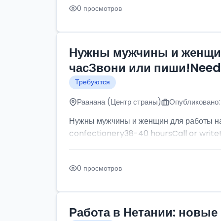
0 просмотров
Нужны мужчины и женщин
часЗвони или пиши!Need p
Требуются
Раанана (Центр страны)
Опубликовано:
Нужны мужчины и женщин для работы на
confectionery38-40 hoursCall or write
0 просмотров
Работа в Нетании: новые 