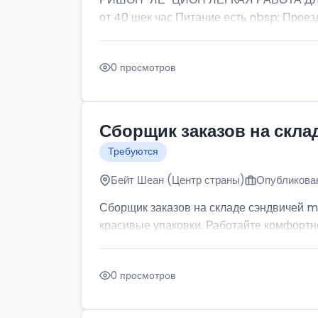
от 40 шек час Питание есть nbsp; Проезд
0 просмотров
Сборщик заказов на скла
Требуются
Бейт Шеан (Центр страны)
Опубликован
Сборщик заказов на складе сэндвичей m
красивые упаковки. Работайте комфортно: 
0 просмотров