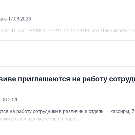
но: 17.06.2026
 45 час ГРАФИК: Вс-Чт 07:00-19:00, или Принимаем с 
виве приглашаются на работу сотру
7.06.2026
я на работу сотрудники в различные отделы. - кассиры, 7:
ники в отдел деликатесов на нарез...