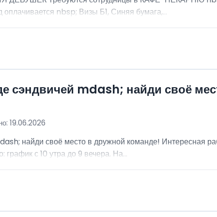
 оплачивается nbsp; Визы Б1, Синяя бумага,...
де сэндвичей mdash; найди своё мес
о: 19.06.2026
dash; найди своё место в дружной команде! Интересная ра
график с 10 утра до 9 вечера. На...