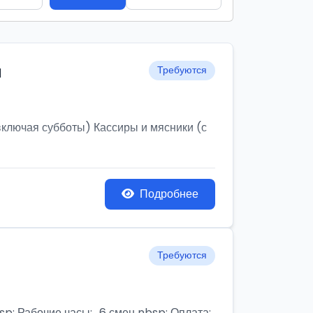
и
Требуются
ключая субботы) Кассиры и мясники (с
Подробнее
Требуются
бочие часы:,, 6 смен nbsp; Оплата: