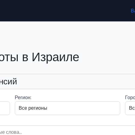
В
оты в Израиле
нсий
Регион:
Горо