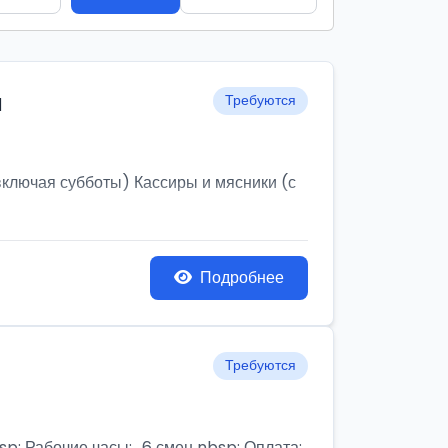
и
Требуются
ключая субботы) Кассиры и мясники (с
Подробнее
Требуются
бочие часы:,, 6 смен nbsp; Оплата: