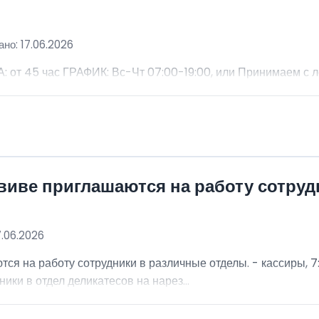
но: 17.06.2026
 45 час ГРАФИК: Вс-Чт 07:00-19:00, или Принимаем с 
виве приглашаются на работу сотру
7.06.2026
я на работу сотрудники в различные отделы. - кассиры, 7:
ники в отдел деликатесов на нарез...