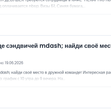
 оплачивается nbsp; Визы Б1, Синяя бумага,...
де сэндвичей mdash; найди своё мес
о: 19.06.2026
dash; найди своё место в дружной команде! Интересная ра
график с 10 утра до 9 вечера. На...