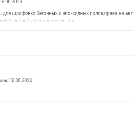
18.06.2026
ы для шлифовки бетонных и эпоксидных полов,права на авт
я(обучение) утренние смены по 1...
ано: 18.06.2026