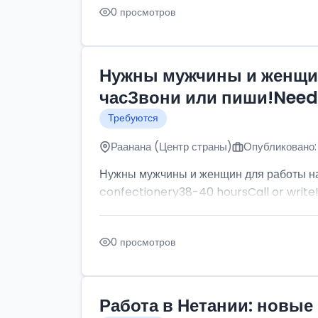
0 просмотров
Нужны мужчины и женщин
часЗвони или пиши!Need p
Требуются
Раанана (Центр страны)
Опубликовано:
Нужны мужчины и женщин для работы на
confectionery38-40 hoursCall or write
0 просмотров
Работа в Нетании: новые 