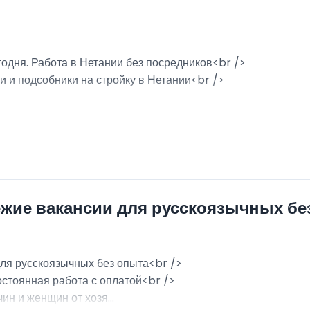
годня. Работа в Нетании без посредников<br />
и и подсобники на стройку в Нетании<br />
ежие вакансии для русскоязычных бе
для русскоязычных без опыта<br />
остоянная работа с оплатой<br />
н и женщин от хозя...