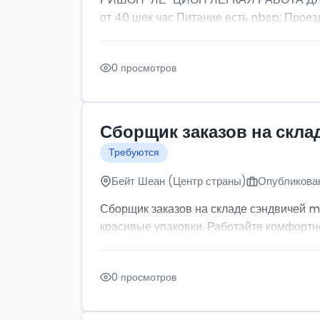
от 40 шек час Питание есть nbsp; Проезд
0 просмотров
Сборщик заказов на скла
Требуются
Бейт Шеан (Центр страны)
Опубликован
Сборщик заказов на складе сэндвичей m
красивые упаковки. Работайте комфортно: 
0 просмотров