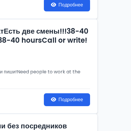
Подробнее
тЕсть две смены!!!38-40
8-40 hoursCall or write!
и пиши!Need people to work at the
Подробнее
ии без посредников