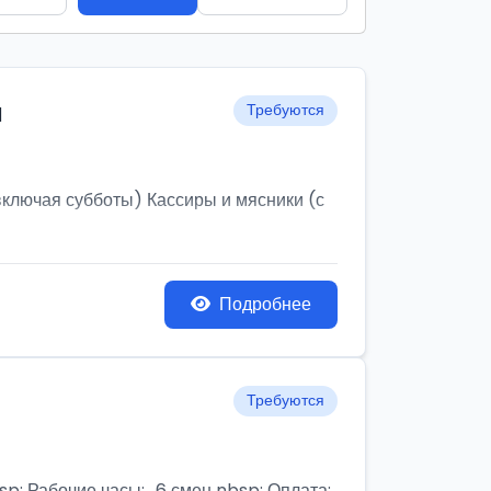
и
Требуются
ключая субботы) Кассиры и мясники (с
Подробнее
Требуются
бочие часы:,, 6 смен nbsp; Оплата: