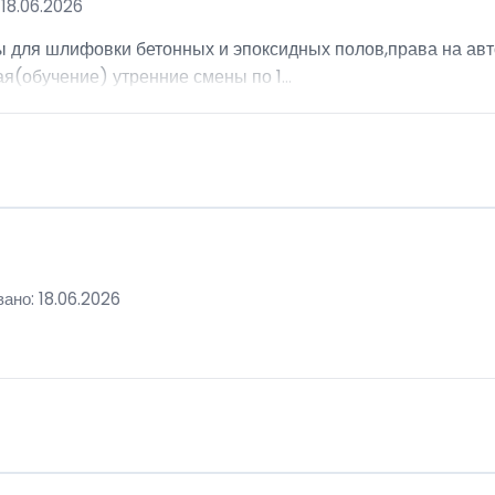
18.06.2026
ы для шлифовки бетонных и эпоксидных полов,права на авт
я(обучение) утренние смены по 1...
ано: 18.06.2026