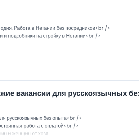
годня. Работа в Нетании без посредников<br />
и и подсобники на стройку в Нетании<br />
ежие вакансии для русскоязычных бе
для русскоязычных без опыта<br />
остоянная работа с оплатой<br />
н и женщин от хозя...