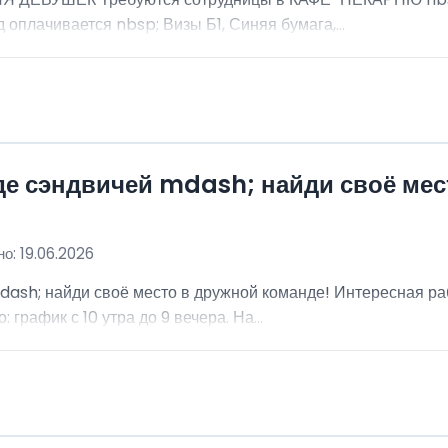
 оплачивается nbsp; Визы Б1, Синяя бумага,...
де сэндвичей mdash; найди своё мес
о: 19.06.2026
dash; найди своё место в дружной команде! Интересная ра
график с 10 утра до 9 вечера. На...