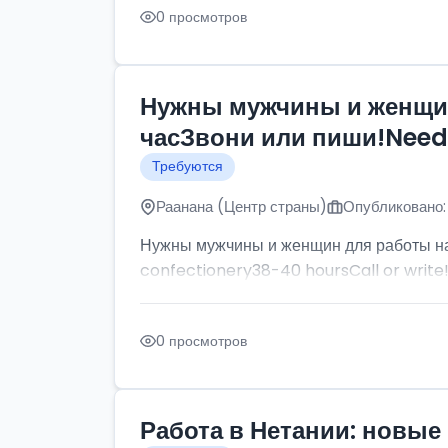
0 просмотров
Нужны мужчины и женщин
часЗвони или пиши!Need p
Требуются
Раанана (Центр страны)
Опубликовано:
Нужны мужчины и женщин для работы на
confectionery38-40 hoursCall or write
0 просмотров
Работа в Нетании: новые 