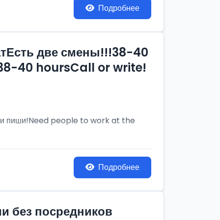
Подробнее
тЕсть две смены!!!38-40
8-40 hoursCall or write!
и пиши!Need people to work at the
Подробнее
ии без посредников