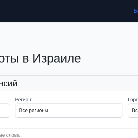
В
оты в Израиле
нсий
Регион:
Горо