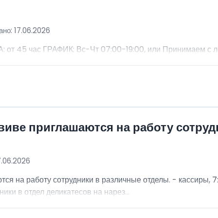
но: 17.06.2026
 45 час ГРАФИК: Вс-Чт 07:00-19:00, или Принимаем с 
виве приглашаются на работу сотру
7.06.2026
я на работу сотрудники в различные отделы. - кассиры, 7:
ники в отдел деликатесов на нарез...