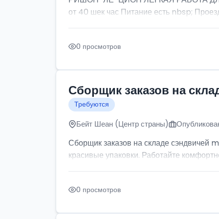
от 40 шек час Питание есть nbsp; Проезд
0 просмотров
Сборщик заказов на скла
Требуются
Бейт Шеан (Центр страны)
Опубликован
Сборщик заказов на складе сэндвичей m
красивые упаковки. Работайте комфортно: 
0 просмотров