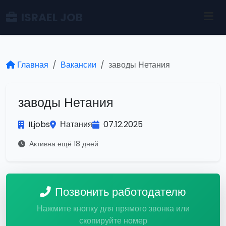
ISRAEL JOB
Главная
Вакансии
заводы Нетания
заводы Нетания
ILjobs
Натания
07.12.2025
Активна ещё 18 дней
Позвонить работодателю
Нажмите кнопку для прямого звонка или
скопируйте номер