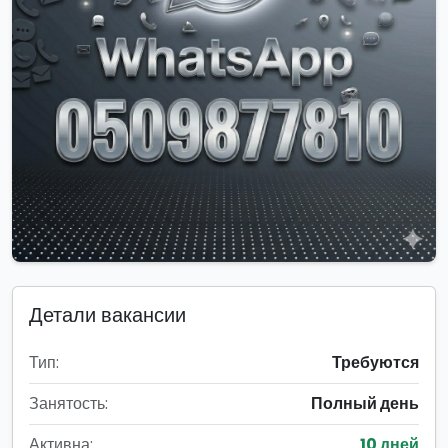
Детали вакансии
Тип:
Требуются
Занятость:
Полный день
Активна:
10 дней