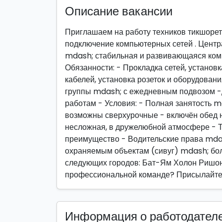
Описание вакансии
Приглашаем на работу техников тикшорет
подключение компьютерных сетей . Цент
mdash; стабильная и развивающаяся ком
Обязанности: - Прокладка сетей, установ
кабелей, установка розеток и оборудовани
группы mdash; с ежедневным подвозом 
работам - Условия: - Полная занятость m
возможны сверхурочные - включён обед н
несложная, в дружелюбной атмосфере - Т
преимущество - Водительские права mda
охраняемым объектам (сивуг) mdash; бо
следующих городов: Бат-Ям Холон Ришон
профессиональной команде? Присылайте 
Информация о работодател