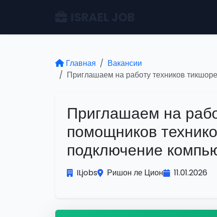
ISRAEL JOB
Главная
Вакансии
Приглашаем на работу техников тикшоре
Приглашаем на рабо
помощников технико
подключение компь
ILjobs
Ришон ле Цион
11.01.2026