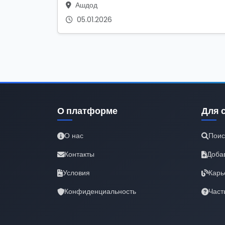
Ашдод
05.01.2026
О платформе
Для 
О нас
Поис
Контакты
Доба
Условия
Карь
Конфиденциальность
Част