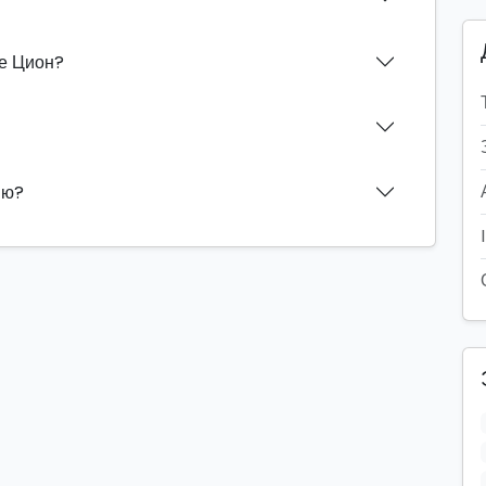
ле Цион?
ию?