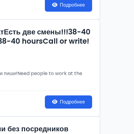
Подробнее
тЕсть две смены!!!38-40
8-40 hoursCall or write!
и пиши!Need people to work at the
Подробнее
ии без посредников