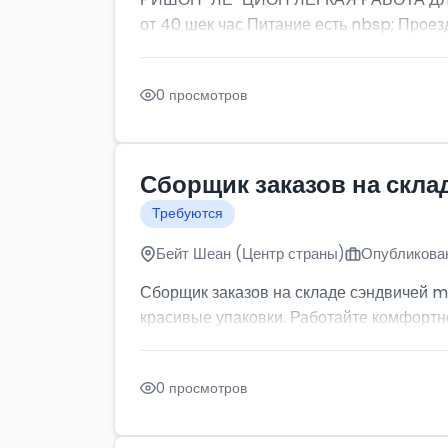
от 40 шек час Питание есть nbsp; Проезд
0 просмотров
Сборщик заказов на скла
Требуются
Бейт Шеан (Центр страны)
Опубликован
Сборщик заказов на складе сэндвичей m
красивые упаковки. Работайте комфортно: 
0 просмотров