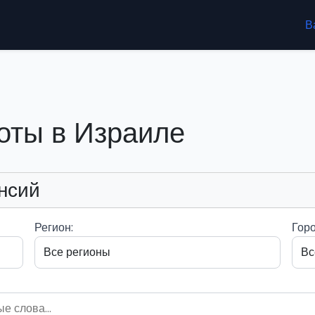
В
оты в Израиле
нсий
Регион:
Горо