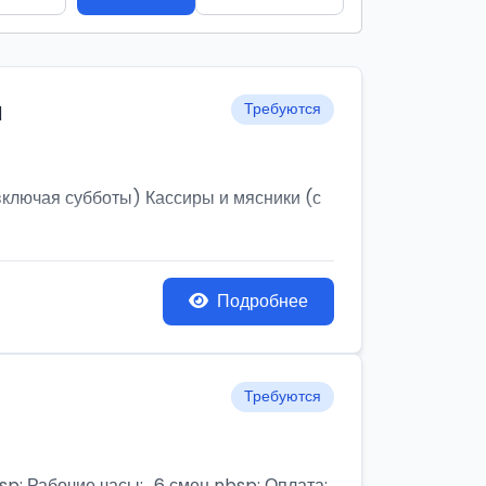
и
Требуются
ключая субботы) Кассиры и мясники (с
Подробнее
Требуются
бочие часы:,, 6 смен nbsp; Оплата: