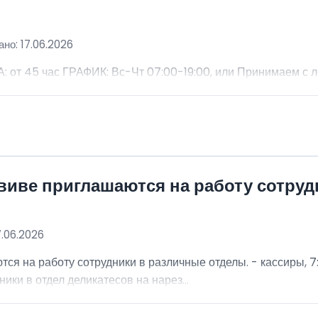
но: 17.06.2026
 45 час ГРАФИК: Вс-Чт 07:00-19:00, или Принимаем с 
виве приглашаются на работу сотру
7.06.2026
я на работу сотрудники в различные отделы. - кассиры, 7:
ники в отдел деликатесов на нарез...