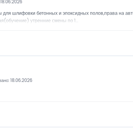
18.06.2026
ы для шлифовки бетонных и эпоксидных полов,права на авт
я(обучение) утренние смены по 1...
ано: 18.06.2026