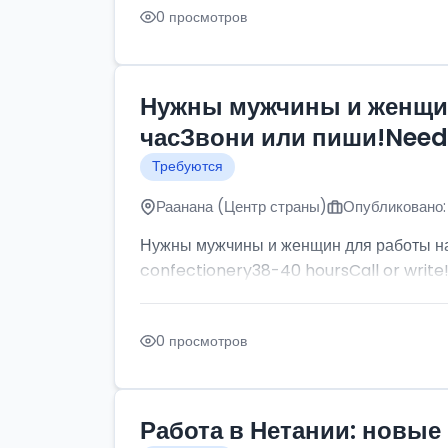
0 просмотров
Нужны мужчины и женщин
часЗвони или пиши!Need p
Требуются
Раанана (Центр страны)
Опубликовано:
Нужны мужчины и женщин для работы на
confectionery38-40 hoursCall or write
0 просмотров
Работа в Нетании: новые 