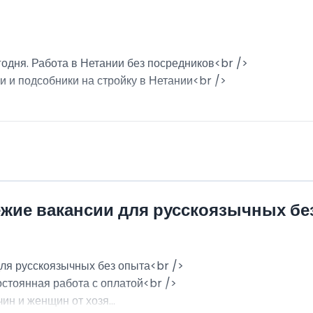
годня. Работа в Нетании без посредников<br />
и и подсобники на стройку в Нетании<br />
ежие вакансии для русскоязычных бе
для русскоязычных без опыта<br />
остоянная работа с оплатой<br />
н и женщин от хозя...