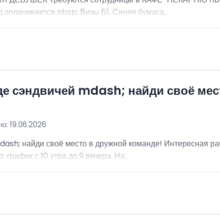
 оплачивается nbsp; Визы Б1, Синяя бумага,...
де сэндвичей mdash; найди своё мес
о: 19.06.2026
dash; найди своё место в дружной команде! Интересная ра
график с 10 утра до 9 вечера. На...