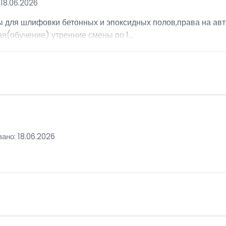
18.06.2026
ы для шлифовки бетонных и эпоксидных полов,права на авт
я(обучение) утренние смены по 1...
ано: 18.06.2026