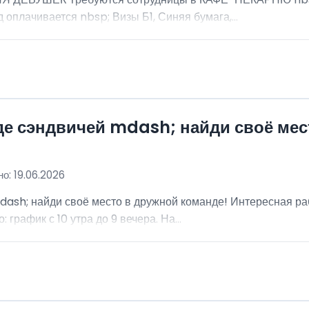
 оплачивается nbsp; Визы Б1, Синяя бумага,...
де сэндвичей mdash; найди своё мес
о: 19.06.2026
dash; найди своё место в дружной команде! Интересная ра
график с 10 утра до 9 вечера. На...