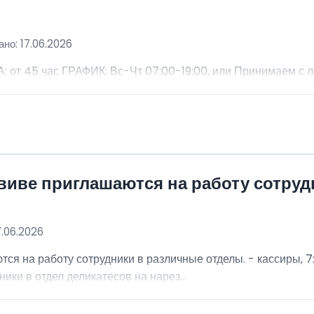
но: 17.06.2026
 45 час ГРАФИК: Вс-Чт 07:00-19:00, или Принимаем с 
виве приглашаются на работу сотру
7.06.2026
я на работу сотрудники в различные отделы. - кассиры, 7:
ники в отдел деликатесов на нарез...