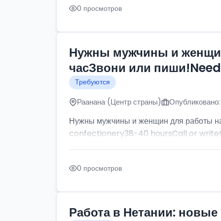
0 просмотров
Нужны мужчины и женщин
часЗвони или пиши!Need p
Требуются
Раанана (Центр страны)
Опубликовано:
Нужны мужчины и женщин для работы на
confectionery38-40 hoursCall or write
0 просмотров
Работа в Нетании: новые 