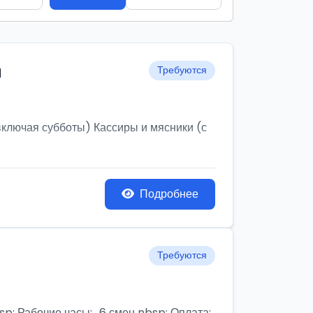
и
Требуются
ключая субботы) Кассиры и мясники (с
Подробнее
Требуются
бочие часы:,, 6 смен nbsp; Оплата: