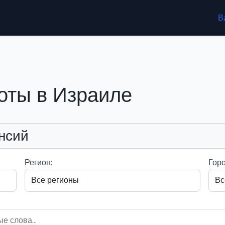
В
оты в Израиле
нсий
Регион:
Горо