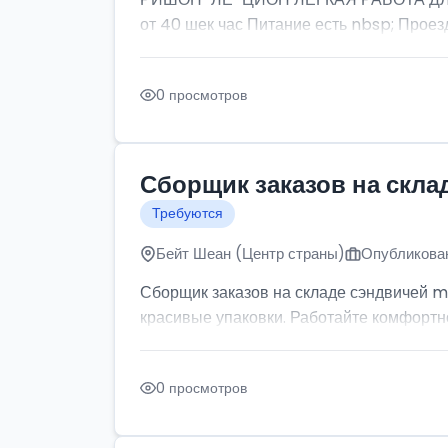
от 40 шек час Питание есть nbsp; Проезд
0 просмотров
Сборщик заказов на скла
Требуются
Бейт Шеан (Центр страны)
Опубликован
Сборщик заказов на складе сэндвичей m
красивые упаковки. Работайте комфортно: 
0 просмотров