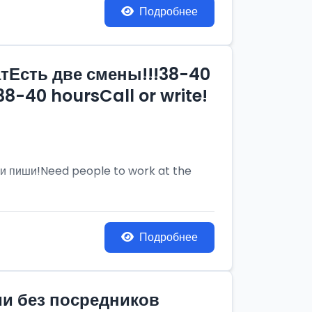
Подробнее
тЕсть две смены!!!38-40
8-40 hoursCall or write!
и пиши!Need people to work at the
Подробнее
ии без посредников