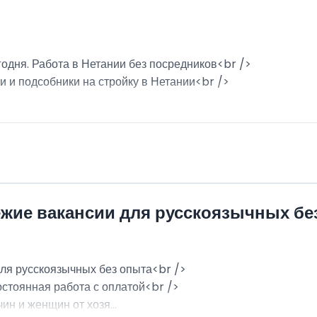
годня. Работа в Нетании без посредников<br />
и и подсобники на стройку в Нетании<br />
ежие вакансии для русскоязычных бе
для русскоязычных без опыта<br />
остоянная работа с оплатой<br />
н и женщин от хозя...