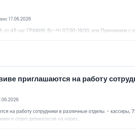
но: 17.06.2026
 45 час ГРАФИК: Вс-Чт 07:00-19:00, или Принимаем с 
виве приглашаются на работу сотру
7.06.2026
я на работу сотрудники в различные отделы. - кассиры, 7:
ники в отдел деликатесов на нарез...