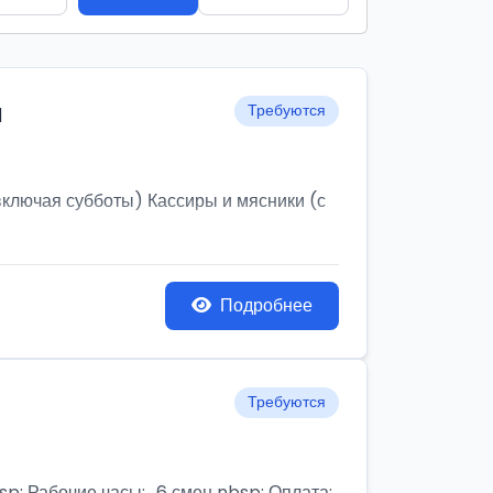
и
Требуются
ключая субботы) Кассиры и мясники (с
Подробнее
Требуются
бочие часы:,, 6 смен nbsp; Оплата: