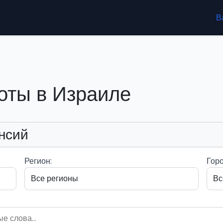
В
оты в Израиле
нсий
Регион:
Горо