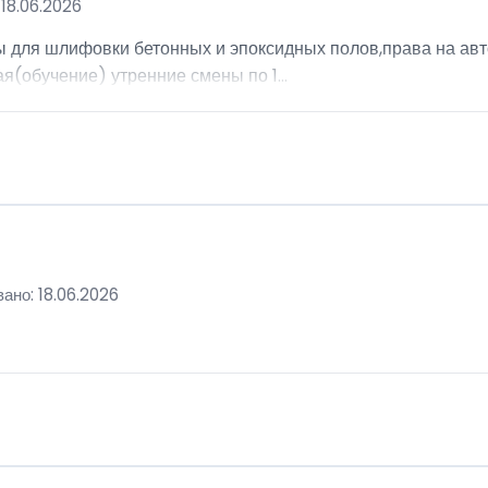
18.06.2026
ы для шлифовки бетонных и эпоксидных полов,права на авт
я(обучение) утренние смены по 1...
ано: 18.06.2026