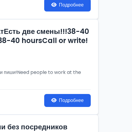
Подробнее
тЕсть две смены!!!38-40
8-40 hoursCall or write!
и пиши!Need people to work at the
Подробнее
ии без посредников