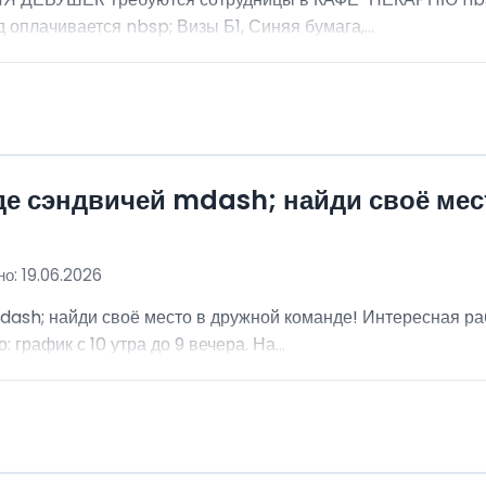
 оплачивается nbsp; Визы Б1, Синяя бумага,...
де сэндвичей mdash; найди своё мес
о: 19.06.2026
dash; найди своё место в дружной команде! Интересная ра
график с 10 утра до 9 вечера. На...