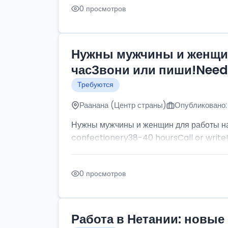
0 просмотров
Нужны мужчины и женщин
часЗвони или пиши!Need p
Требуются
Раанана (Центр страны)
Опубликовано:
Нужны мужчины и женщин для работы на
confectionery38-40 hoursCall or write
0 просмотров
Работа в Нетании: новые 