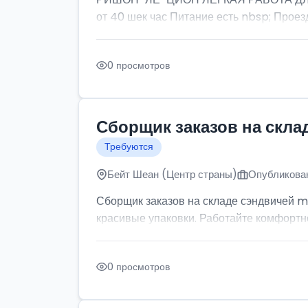
от 40 шек час Питание есть nbsp; Проезд
0 просмотров
Сборщик заказов на скла
Требуются
Бейт Шеан (Центр страны)
Опубликован
Сборщик заказов на складе сэндвичей m
красивые упаковки. Работайте комфортно: 
0 просмотров